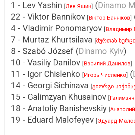
1 - Lev Yashin
(
Dinamo M
[
Лев Яшин
]
22 - Viktor Bannikov
[
Віктор Банніков
]
4 - Vladimir Ponomaryov
[
Владимир 
7 - Murtaz Khurtsilava
[
მურთაზ ხურც
8 - Szabó József (
Dinamo Kyiv
)
10 - Vasiliy Danilov
[
Василий Данилов
]
11 - Igor Chislenko
(
[
Игорь Численко
]
14 - Georgi Sichinava
[
გიორგი სიჭინა
15 - Galimzyan Khusainov
[
Галимзян
18 - Anatoliy Banishevskiy
[
Анатолий
19 - Eduard Malofeyev
[
Эдуард Мало