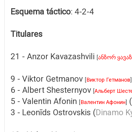
Esquema táctico
: 4-2-4
Titulares
21 - Anzor Kavazashvili
[
ანზორ ყავა
9 - Viktor Getmanov
[
Виктор Гетманов
]
6 - Albert Shesternyov
[
Альберт Шест
5 - Valentin Afonin
(
[
Валентин Афонин
]
3 - Leonīds Ostrovskis (
Dinamo Ky