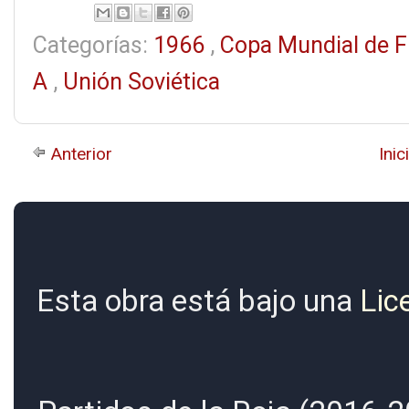
Categorías:
1966
,
Copa Mundial de F
A
,
Unión Soviética
Anterior
Inic
Esta obra está bajo una
Lic