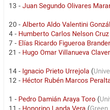
13 -
Juan Segundo Olivares Mar
20 -
Alberto Aldo Valentini Gonzá
4 -
Humberto Carlos Nelson Cruz 
7 -
Elías Ricardo Figueroa Brande
21 -
Hugo Omar Villanueva Claver
14 -
Ignacio Prieto Urrejola
(
Unive
12 -
Héctor Rubén Marcos Peralt
1 -
Pedro Damián Araya Toro
(
Uni
11 -
Honorino Landa Vera
(
Green