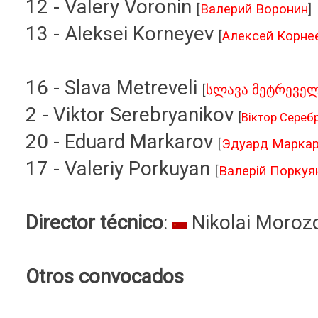
12 - Valery Voronin
[
Валерий Воронин
]
13 - Aleksei Korneyev
[
Алексей Корне
16 - Slava Metreveli
[
სლავა მეტრევე
2 - Viktor Serebryanikov
[
Віктор Сереб
20 - Eduard Markarov
[
Эдуард Марка
17 - Valeriy Porkuyan
[
Валерій Поркуя
Director técnico
:
Nikolai Moroz
Otros convocados