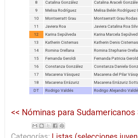
8
Catalina González
Catalina Araceli Gonzál
9
Melisa Rodríguez
Melisa Belén Rodríguez
10
Montserratt Grau
Montserratt Grau Rodas
11
Javiera Roa
Javiera Catalina Roa Silv
12
Karina Sepúlveda
Karina Marcela Sepúlve
13
Katherin Cisternas
Katherin Denis Cisterna
14
Romina Orellana
Romina Stephanie Orell
15
Fernanda Geroldi
Fernanda Patricia Gerol
16
Constanza González
Constanza Daniela Gonz
17
Macarena Vásquez
Macarena del Pilar Vás
18
Macarena Errázuriz
Macarena Errázuriz Sott
DT
Rodrigo Valdés
Rodrigo Alejandro Vald
<< Nóminas para Sudamericanos
Categorías:
Listas (selecciones juven