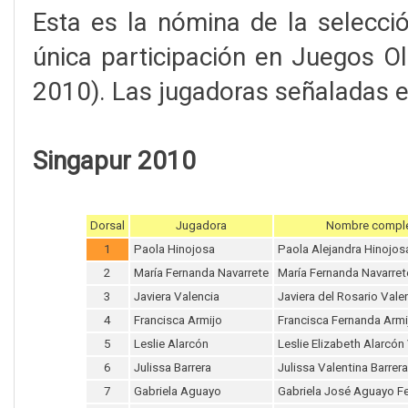
Esta es la nómina de la selecci
única participación en Juegos O
2010). Las jugadoras señaladas e
Singapur 2010
Dorsal
Jugadora
Nombre compl
1
Paola Hinojosa
Paola Alejandra Hinojos
2
María Fernanda Navarrete
María Fernanda Navarre
3
Javiera Valencia
Javiera del Rosario Val
4
Francisca Armijo
Francisca Fernanda Armi
5
Leslie Alarcón
Leslie Elizabeth Alarcó
6
Julissa Barrera
Julissa Valentina Barrer
7
Gabriela Aguayo
Gabriela José Aguayo F