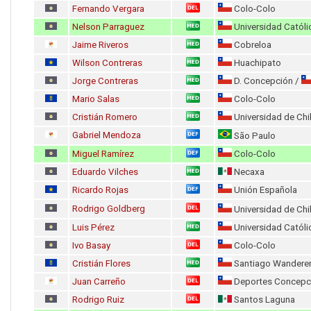
Fernando Vergara
Colo-Colo
Nelson Parraguez
Universidad Católi
Jaime Riveros
Cobreloa
Wilson Contreras
Huachipato
Jorge Contreras
D. Concepción /
Mario Salas
Colo-Colo
Cristián Romero
Universidad de Chi
Gabriel Mendoza
São Paulo
Miguel Ramírez
Colo-Colo
Eduardo Vilches
Necaxa
Ricardo Rojas
Unión Española
Rodrigo Goldberg
Universidad de Chi
Luis Pérez
Universidad Católi
Ivo Basay
Colo-Colo
Cristián Flores
Santiago Wandere
Juan Carreño
Deportes Concepc
Rodrigo Ruiz
Santos Laguna