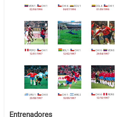
VEN 1 -
CHI 1
CHI 4 -
ECU 1
COL 4 -
CHI 1
02/06/1996
06/07/1996
01/09/1996
PER 2 -
CHI 1
BOL 1 -
CHI 1
CHI 6 -
VEN 0
12/01/1997
12/02/1997
29/04/1997
CHI 4 -
PER 0
URU 1 -
CHI 0
CHI 1 -
ARG 2
12/10/1997
20/08/1997
10/09/1997
Entrenadores