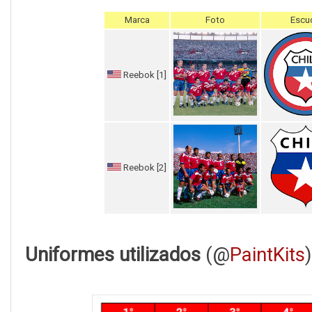
Marca
Foto
Escu
Reebok [1]
Reebok [2]
Uniformes utilizados
(@
PaintKits
)