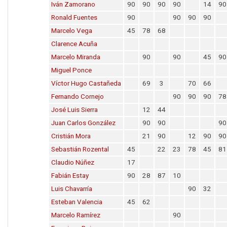
Iván Zamorano
90
90
90
90
14
90
Ronald Fuentes
90
90
90
90
Marcelo Vega
45
78
68
Clarence Acuña
Marcelo Miranda
90
90
45
90
Miguel Ponce
Víctor Hugo Castañeda
69
3
70
66
Fernando Cornejo
90
90
90
78
José Luis Sierra
12
44
Juan Carlos González
90
90
90
Cristián Mora
21
90
12
90
90
Sebastián Rozental
45
22
23
78
45
81
Claudio Núñez
17
Fabián Estay
90
28
87
10
Luis Chavarría
90
32
Esteban Valencia
45
62
Marcelo Ramírez
90