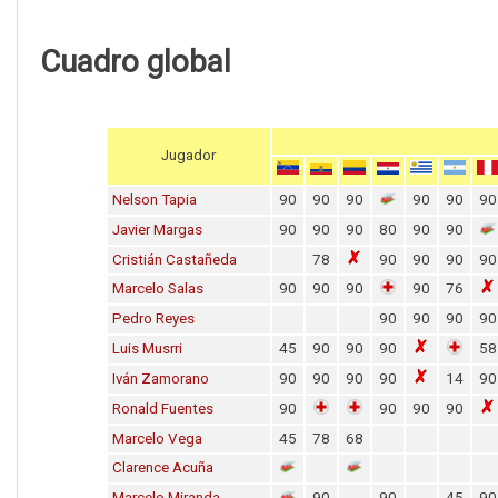
Cuadro global
Jugador
Nelson Tapia
90
90
90
90
90
90
Javier Margas
90
90
90
80
90
90
Cristián Castañeda
78
90
90
90
90
Marcelo Salas
90
90
90
90
76
Pedro Reyes
90
90
90
90
Luis Musrri
45
90
90
90
58
Iván Zamorano
90
90
90
90
14
90
Ronald Fuentes
90
90
90
90
Marcelo Vega
45
78
68
Clarence Acuña
Marcelo Miranda
90
90
45
90