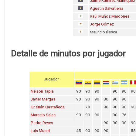
Jaime Ramírez Manríquez
Agustín Salvatierra
Raúl Muñoz Mardones
Jorge Gómez
Mauricio Illesca
Detalle de minutos por jugador
Jugador
Nelson Tapia
90
90
90
90
90
90
Javier Margas
90
90
90
80
90
90
Cristián Castañeda
78
90
90
90
90
Marcelo Salas
90
90
90
90
76
Pedro Reyes
90
90
90
90
Luis Musrri
45
90
90
90
58