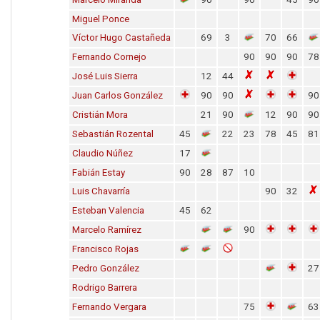
Miguel Ponce
Víctor Hugo Castañeda
69
3
70
66
Fernando Cornejo
90
90
90
78
José Luis Sierra
12
44
Juan Carlos González
90
90
90
Cristián Mora
21
90
12
90
90
Sebastián Rozental
45
22
23
78
45
81
Claudio Núñez
17
Fabián Estay
90
28
87
10
Luis Chavarría
90
32
Esteban Valencia
45
62
Marcelo Ramírez
90
Francisco Rojas
Pedro González
27
Rodrigo Barrera
Fernando Vergara
75
63