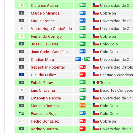
Clarence Acuña
Universidad de Chi
Marcelo Miranda
Cobreloa
Miguel Ponce
Universidad de Chi
Víctor Hugo Castañeda
Universidad de Chi
Fernando Cornejo
Cobreloa
José Luis Sierra
Colo-Colo
Juan Carlos González
Colo-Colo
Cristián Mora
Universidad de Chi
/
Sebastián Rozental
Universidad Católi
Claudio Núñez
Santiago Wanderer
Fabián Estay
Toluca
Luis Chavarría
Deportes Concepc
Esteban Valencia
Universidad de Chi
Marcelo Ramírez
Colo-Colo
Francisco Rojas
Colo-Colo
Pedro González
Cobreloa
Rodrigo Barrera
Universidad de Chi