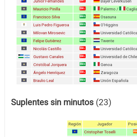
Junior Fernandes
Bayer Leverkusen
Mauricio Pinilla
Palermo /
Caglia
Francisco Silva
Osasuna
Luis Pedro Figueroa
O'Higgins
Milovan Mirosevic
Universidad Católic
Felipe Gutiérrez
Twente
Nicolás Castillo
Universidad Católic
Gustavo Canales
Universidad de Chile
Cristóbal Jorquera
Genoa
Ángelo Henríquez
Zaragoza
Braulio Leal
Unión Española
Suplentes sin minutos
(23)
Región
Jugador
Posi
Cristopher Toselli