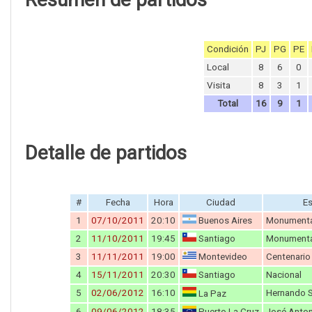
Condición
PJ
PG
PE
Local
8
6
0
Visita
8
3
1
Total
16
9
1
Detalle de partidos
#
Fecha
Hora
Ciudad
Es
1
07/10/2011
20:10
Buenos Aires
Monumental
2
11/10/2011
19:45
Santiago
Monumenta
3
11/11/2011
19:00
Montevideo
Centenario
4
15/11/2011
20:30
Santiago
Nacional
5
02/06/2012
16:10
Hernando S
La Paz
6
09/06/2012
18:35
Puerto La Cruz
José Anton