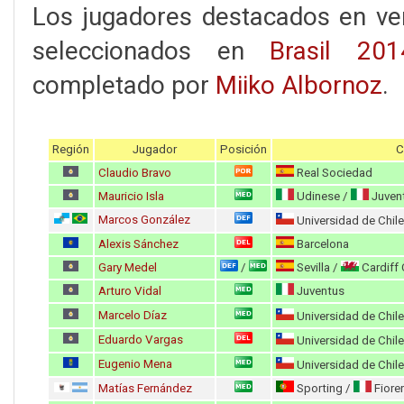
Los jugadores destacados en ve
seleccionados en
Brasil 201
completado por
Miiko Albornoz
.
Región
Jugador
Posición
C
Claudio Bravo
Real Sociedad
Mauricio Isla
Udinese /
Juven
Marcos González
Universidad de Chile
Alexis Sánchez
Barcelona
Gary Medel
Sevilla /
Cardiff 
/
Arturo Vidal
Juventus
Marcelo Díaz
Universidad de Chile
Eduardo Vargas
Universidad de Chile
Eugenio Mena
Universidad de Chile
Matías Fernández
Sporting /
Fiore