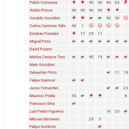
Pablo Contreras
90
90
90
65
Waldo Ponce
90
90
90
90
Osvaldo González
90
90
Carlos Carmona Tello
90
1
Esteban Paredes
17
29
11
Miguel Pinto
David Pizarro
Matías Campos Toro
90
19
Mark González
Sebastián Pinto
11
19
Felipe Seymour
Junior Fernandes
23
Mauricio Pinilla
55
8
Francisco Silva
Luis Pedro Figueroa
16
25
Milovan Mirosevic
29
3
Felipe Gutiérrez