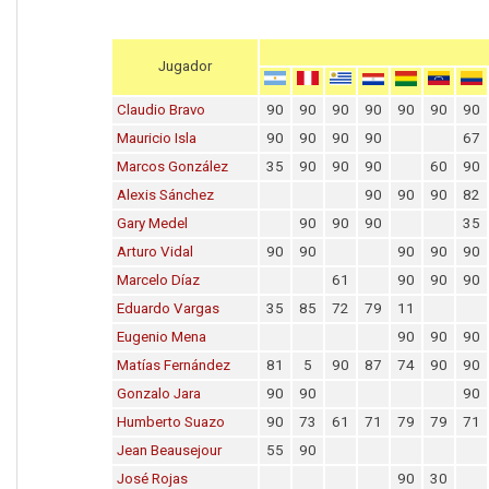
Jugador
Claudio Bravo
90
90
90
90
90
90
90
Mauricio Isla
90
90
90
90
67
Marcos González
35
90
90
90
60
90
Alexis Sánchez
90
90
90
82
Gary Medel
90
90
90
35
Arturo Vidal
90
90
90
90
90
Marcelo Díaz
61
90
90
90
Eduardo Vargas
35
85
72
79
11
Eugenio Mena
90
90
90
Matías Fernández
81
5
90
87
74
90
90
Gonzalo Jara
90
90
90
Humberto Suazo
90
73
61
71
79
79
71
Jean Beausejour
55
90
José Rojas
90
30