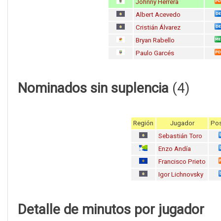
Johnny Herrera
Albert Acevedo
Cristián Álvarez
Bryan Rabello
Paulo Garcés
Nominados sin suplencia
(4)
Región
Jugador
Pos
Sebastián Toro
Enzo Andía
Francisco Prieto
Igor Lichnovsky
Detalle de minutos por jugador