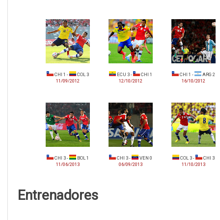
CHI 1 -
COL 3
ECU 3 -
CHI 1
CHI 1 -
ARG 2
11/09/2012
12/10/2012
16/10/2012
CHI 3 -
BOL 1
CHI 3 -
VEN 0
COL 3 -
CHI 3
11/06/2013
06/09/2013
11/10/2013
Entrenadores