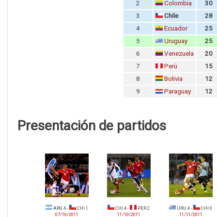
2
Colombia
30
3
Chile
28
4
Ecuador
25
5
Uruguay
25
6
Venezuela
20
7
Perú
15
8
Bolivia
12
9
Paraguay
12
Presentación de partidos
ARG 4 -
CHI 1
CHI 4 -
PER 2
URU 4 -
CHI 0
07/10/2011
11/10/2011
11/11/2011