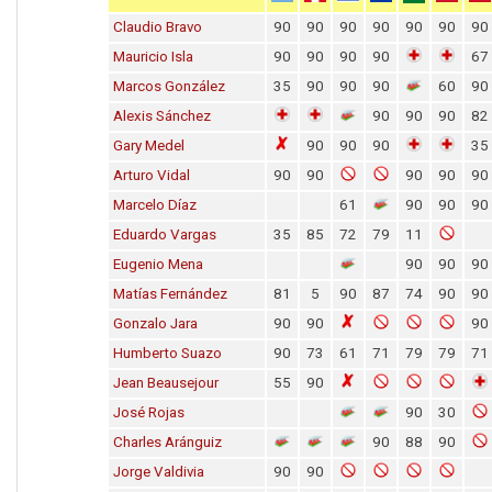
Claudio Bravo
90
90
90
90
90
90
90
Mauricio Isla
90
90
90
90
67
Marcos González
35
90
90
90
60
90
Alexis Sánchez
90
90
90
82
Gary Medel
90
90
90
35
Arturo Vidal
90
90
90
90
90
Marcelo Díaz
61
90
90
90
Eduardo Vargas
35
85
72
79
11
Eugenio Mena
90
90
90
Matías Fernández
81
5
90
87
74
90
90
Gonzalo Jara
90
90
90
Humberto Suazo
90
73
61
71
79
79
71
Jean Beausejour
55
90
José Rojas
90
30
Charles Aránguiz
90
88
90
Jorge Valdivia
90
90