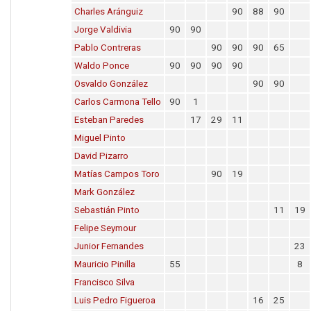
Charles Aránguiz
90
88
90
Jorge Valdivia
90
90
Pablo Contreras
90
90
90
65
Waldo Ponce
90
90
90
90
Osvaldo González
90
90
Carlos Carmona Tello
90
1
Esteban Paredes
17
29
11
Miguel Pinto
David Pizarro
Matías Campos Toro
90
19
Mark González
Sebastián Pinto
11
19
Felipe Seymour
Junior Fernandes
23
Mauricio Pinilla
55
8
Francisco Silva
Luis Pedro Figueroa
16
25