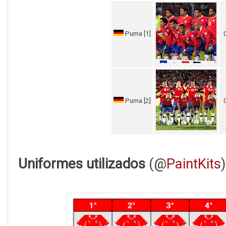
Puma [1]
Puma [2]
Uniformes utilizados
(@
PaintKits
)