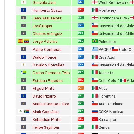
Gonzalo Jara
West Bromwich /
Humberto Suazo
Monterrey
Jean Beausejour
Birmingham City /
José Rojas
Universidad de Chile
Charles Aránguiz
Universidad de Chile
Jorge Valdivia
Palmeiras
Pablo Contreras
PAOK /
Colo-Co
Waldo Ponce
Cruz Azul
Osvaldo González
Universidad de Chile
Carlos Carmona Tello
Atalanta
Esteban Paredes
Colo-Colo /
Atla
Miguel Pinto
Atlas
David Pizarro
Fiorentina
Matías Campos Toro
Audax Italiano
Mark González
CSKA Moskva
Sebastián Pinto
Bursaspor
Felipe Seymour
Genoa