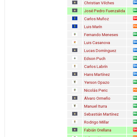
Christian Vilches
José Pedro Fuenzalida
Carlos Muñoz
Luis Marín
Fernando Meneses
Luis Casanova
Lucas Domínguez
Edson Puch
Carlos Labrín
Hans Martínez
Yerson Opazo
Nicolás Peric
Álvaro Ormeño
Manuel Iturra
Sebastián Martínez
Rodrigo Millar
Fabián Orellana