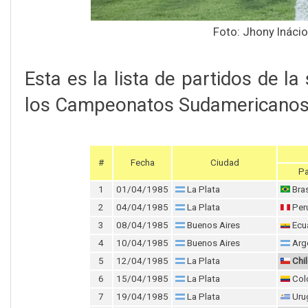
Foto: Jhony Ináci
Esta es la lista de partidos de l
los Campeonatos Sudamericanos d
#
Fecha
Ciudad
Pa
1
01/04/1985
La Plata
Bras
2
04/04/1985
La Plata
Per
3
08/04/1985
Buenos Aires
Ecu
4
10/04/1985
Buenos Aires
Arg
5
12/04/1985
La Plata
Chi
6
15/04/1985
La Plata
Col
7
19/04/1985
La Plata
Uru