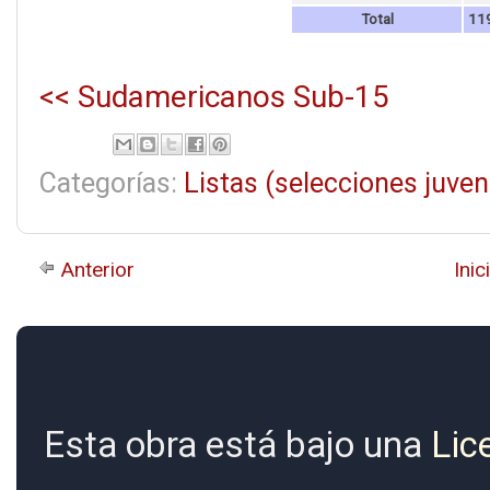
Total
11
<< Sudamericanos Sub-15
Categorías:
Listas (selecciones juven
Anterior
Inic
Esta obra está bajo una
Lic