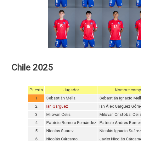
Chile 2025
Puesto
Jugador
Nombre comp
1
Sebastián Mella
Sebastián Ignacio Mel
2
Ian Garguez
Ian Álex Garguez Góm
3
Milovan Celis
Milovan Cristóbal Celis
4
Patricio Romero Fernández
Patricio Andrés Rome
5
Nicolás Suárez
Nicolás Ignacio Suáre
6
Nicolás Cárcamo
Javier Nicolás Cárcam