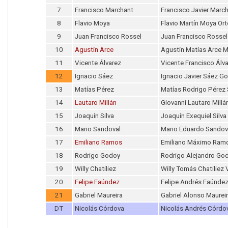
7
Francisco Marchant
Francisco Javier Marc
8
Flavio Moya
Flavio Martín Moya Or
9
Juan Francisco Rossel
Juan Francisco Rosse
10
Agustín Arce
Agustín Matías Arce Me
11
Vicente Álvarez
Vicente Francisco Álva
12
Ignacio Sáez
Ignacio Javier Sáez G
13
Matías Pérez
Matías Rodrigo Pérez
14
Lautaro Millán
Giovanni Lautaro Millá
15
Joaquín Silva
Joaquín Exequiel Silva 
16
Mario Sandoval
Mario Eduardo Sandov
17
Emiliano Ramos
Emiliano Máximo Ramo
18
Rodrigo Godoy
Rodrigo Alejandro Go
19
Willy Chatiliez
Willy Tomás Chatiliez 
20
Felipe Faúndez
Felipe Andrés Faúnde
21
Gabriel Maureira
Gabriel Alonso Maurei
DT
Nicolás Córdova
Nicolás Andrés Córdov