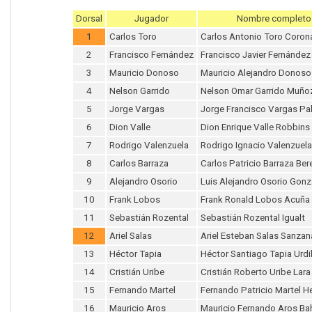
Dorsal
Jugador
Nombre completo
1
Carlos Toro
Carlos Antonio Toro Coro
2
Francisco Fernández
Francisco Javier Fernández
3
Mauricio Donoso
Mauricio Alejandro Donoso
4
Nelson Garrido
Nelson Omar Garrido Muño
5
Jorge Vargas
Jorge Francisco Vargas Pa
6
Dion Valle
Dion Enrique Valle Robbins
7
Rodrigo Valenzuela
Rodrigo Ignacio Valenzuela
8
Carlos Barraza
Carlos Patricio Barraza Ber
9
Alejandro Osorio
Luis Alejandro Osorio Gonz
10
Frank Lobos
Frank Ronald Lobos Acuña
11
Sebastián Rozental
Sebastián Rozental Igualt
12
Ariel Salas
Ariel Esteban Salas Sanzan
13
Héctor Tapia
Héctor Santiago Tapia Urdi
14
Cristián Uribe
Cristián Roberto Uribe Lara
15
Fernando Martel
Fernando Patricio Martel H
16
Mauricio Aros
Mauricio Fernando Aros B