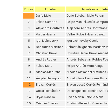
Dorsal
Jugador
Nombre completo
1
Darío Melo
Darío Esteban Melo Pulgar
2
Felipe Campos
Felipe Manuel Jesús Campos
3
Alejandro Contreras
Alejandro Andrés Contreras 
4
Valber Huerta
Valber Robert Huerta Jerez
5
Igor Lichnovsky
Igor Lichnovsky Osorio
6
Sebastián Martínez
Sebastián Ignacio Martínez 
7
Christian Bravo
Christian Daniel Bravo Arane
8
Andrés Robles
Andrés Sebastián Robles Fu
9
Felipe Mora
Felipe Andrés Mora Aliaga
10
Nicolás Maturana
Nicolás Alexander Maturana
11
Ángelo Henríquez
Ángelo José Henríquez Iturra
12
Brayan Cortés
Brayan Josué Cortés Fernán
13
Óscar Hernández
Óscar Ignacio Hernández Po
14
Bryan Rabello
Bryan Martín Rabello Mella
15
Cristián Cuevas
Cristián Alejandro Cuevas Ja