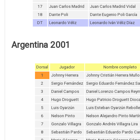
17
Juan Carlos Madrid
Juan Carlos Madrid Vidal
18
Dante Poli
Dante Eugenio Poli García
DT
Leonardo Véliz
Leonardo Iván Véliz Díaz
Argentina 2001
Dorsal
Jugador
Nombre completo
1
Johnny Herrera
Johnny Cristián Herrera Muño
2
Sergio Fernández
Sergio Eduardo Fernández Sa
3
Daniel Campos
Daniel Lorenzo Campos Rey
4
Hugo Droguett
Hugo Patricio Droguett Dioc
5
Luis Oyarzún
Luis Esteban Oyarzún Reboll
6
Nelson Pinto
Nelson Alejandro Pinto Martí
7
Gonzalo Villagra
Gonzalo Andrés Villagra Lira
8
Sebastián Pardo
Sebastián Eduardo Pardo C