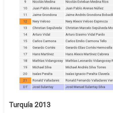
9
Nicolás Medina
Nicolás Esteban Medina Ríos
10
Juan Pablo Arenas
Juan Pablo Arenas Núñez
11
Jaime Grondona
Jaime Andrés Grondona Bobadil
12
Nery Veloso
Nery Alexis Veloso Espinoza
13
Christian Sepúlveda
Christian Marcelo Sepúlveda Mor
14
Arturo Vidal
Arturo Erasmo Vidal Pardo
15
Carlos Carmona
Carlos Emilio Carmona Tello
16
Gerardo Cortés
Gerardo Elías Cortés Hermosilla
17
Hans Martínez
Hans Alexis Martínez Cabrera
18
Mathías Vidangossy
Mathías Leonardo Vidangossy 
19
Michael Silva
Michael Andrés Silva Torres
20
Isaías Peralta
Isaías Ignacio Peralta Clavería
21
Ronald Valladares
Ronald Fernando Valladares Ver
DT
José Sulantay
José Manuel Sulantay Silva
Turquía 2013