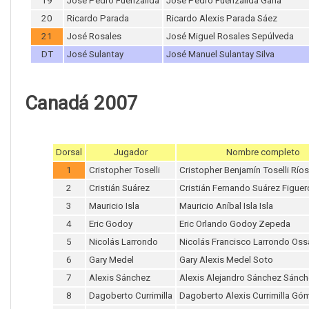
19
José Pedro Fuenzalida
José Pedro Fuenzalida Gana
20
Ricardo Parada
Ricardo Alexis Parada Sáez
21
José Rosales
José Miguel Rosales Sepúlveda
DT
José Sulantay
José Manuel Sulantay Silva
Canadá 2007
Dorsal
Jugador
Nombre completo
1
Cristopher Toselli
Cristopher Benjamín Toselli Ríos
2
Cristián Suárez
Cristián Fernando Suárez Figuer
3
Mauricio Isla
Mauricio Aníbal Isla Isla
4
Eric Godoy
Eric Orlando Godoy Zepeda
5
Nicolás Larrondo
Nicolás Francisco Larrondo Os
6
Gary Medel
Gary Alexis Medel Soto
7
Alexis Sánchez
Alexis Alejandro Sánchez Sánc
8
Dagoberto Currimilla
Dagoberto Alexis Currimilla Gó