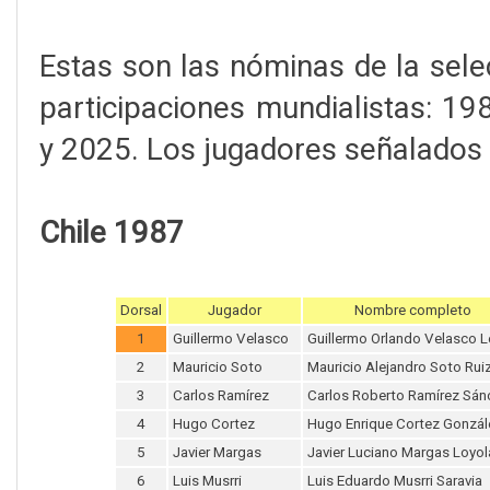
Estas son las nóminas de la sele
participaciones mundialistas: 1
y 2025. Los jugadores señalados 
Chile 1987
Dorsal
Jugador
Nombre completo
1
Guillermo Velasco
Guillermo Orlando Velasco L
2
Mauricio Soto
Mauricio Alejandro Soto Rui
3
Carlos Ramírez
Carlos Roberto Ramírez Sán
4
Hugo Cortez
Hugo Enrique Cortez Gonzál
5
Javier Margas
Javier Luciano Margas Loyol
6
Luis Musrri
Luis Eduardo Musrri Saravia