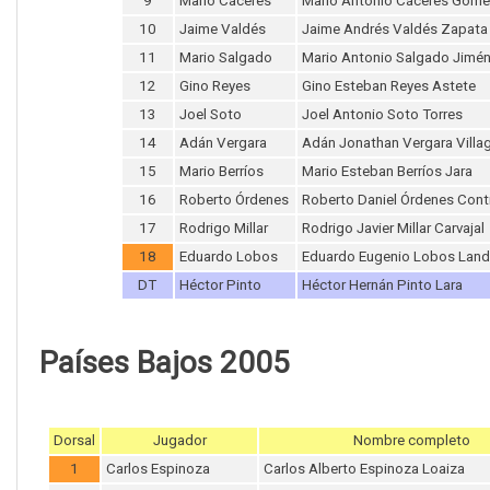
9
Mario Cáceres
Mario Antonio Cáceres Góme
10
Jaime Valdés
Jaime Andrés Valdés Zapata
11
Mario Salgado
Mario Antonio Salgado Jimé
12
Gino Reyes
Gino Esteban Reyes Astete
13
Joel Soto
Joel Antonio Soto Torres
14
Adán Vergara
Adán Jonathan Vergara Villa
15
Mario Berríos
Mario Esteban Berríos Jara
16
Roberto Órdenes
Roberto Daniel Órdenes Cont
17
Rodrigo Millar
Rodrigo Javier Millar Carvajal
18
Eduardo Lobos
Eduardo Eugenio Lobos Land
DT
Héctor Pinto
Héctor Hernán Pinto Lara
Países Bajos 2005
Dorsal
Jugador
Nombre completo
1
Carlos Espinoza
Carlos Alberto Espinoza Loaiza