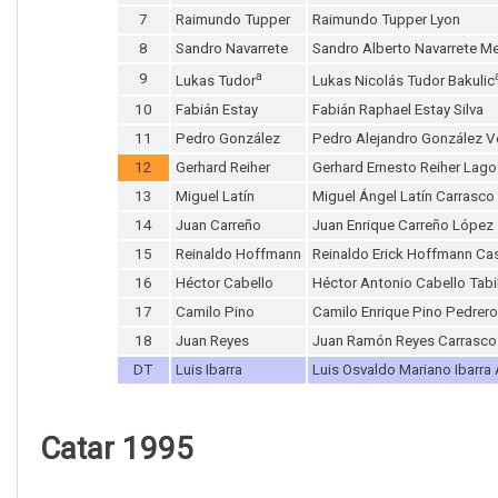
7
Raimundo Tupper
Raimundo Tupper Lyon
8
Sandro Navarrete
Sandro Alberto Navarrete M
a
9
Lukas Tudor
Lukas Nicolás Tudor Bakulic
10
Fabián Estay
Fabián Raphael Estay Silva
11
Pedro González
Pedro Alejandro González V
12
Gerhard Reiher
Gerhard Ernesto Reiher Lago
13
Miguel Latín
Miguel Ángel Latín Carrasco
14
Juan Carreño
Juan Enrique Carreño López
15
Reinaldo Hoffmann
Reinaldo Erick Hoffmann Ca
16
Héctor Cabello
Héctor Antonio Cabello Tabi
17
Camilo Pino
Camilo Enrique Pino Pedrer
18
Juan Reyes
Juan Ramón Reyes Carrasco
DT
Luis Ibarra
Luis Osvaldo Mariano Ibarra 
Catar 1995