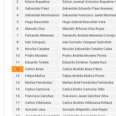
2
Edzon Riquelme
Edzon Juvenal Victorino Riquelme 
3
Sebastián Páez
Sebastián Eduardo Páez Aravena
4
Sebastián Montesinos
Sebastián Francisco Javier Monte
5
Hugo Bascuñán
Hugo Gabriel Bascuñán Vera
6
Marcelo Díaz
Marcelo Alfonso Díaz Rojas
7
Fernando Meneses
Fernando Andrés Meneses Cornejo
8
Iván Vásquez
Iván Gonzalo Vásquez Quilodrán
9
Nicolás Canales
Nicolás Sebastián Canales Calas
10
Pedro Morales
Pedro Andrés Morales Flores
11
Eduardo Tudela
Eduardo Esteban Tudela Ruiz
12
Carlos Arias
Carlos Andrés Arias Pérez
13
Felipe Muñoz
Felipe Andrés Muñoz Flores
14
Matías Fernández
Matías Ariel Fernández Fernández
15
Carlos Carmona
Carlos Emilio Carmona Tello
16
Francisco Sánchez
Francisco Javier Sánchez Silva
17
Carlos Villanueva
Carlos Andrés Villanueva Rolland
18
Gonzalo Jara
Gonzalo Alejandro Jara Reyes