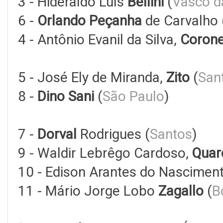
3 - Hideraldo Luís
Bellini
(
Vasco 
6 -
Orlando Peçanha
de Carvalho 
4 - Antônio Evanil da Silva,
Corone
5 - José Ely de Miranda,
Zito
(
San
8 -
Dino Sani
(
São Paulo
)
7 -
Dorval
Rodrigues (
Santos
)
9 - Waldir Lebrêgo Cardoso,
Quar
10 - Edison Arantes do Nascimen
11 - Mário Jorge Lobo
Zagallo
(
B