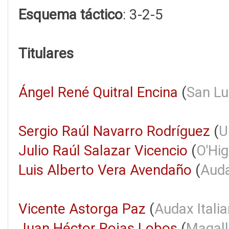
Esquema táctico
: 3-2-5
Titulares
Ángel René Quitral Encina
(
San Lu
Sergio Raúl Navarro Rodríguez
(
U
Julio Raúl Salazar Vicencio
(
O'Hig
Luis Alberto Vera Avendaño
(
Auda
Vicente Astorga Paz
(
Audax Itali
Juan Héctor Rojas Lobos
(
Magal