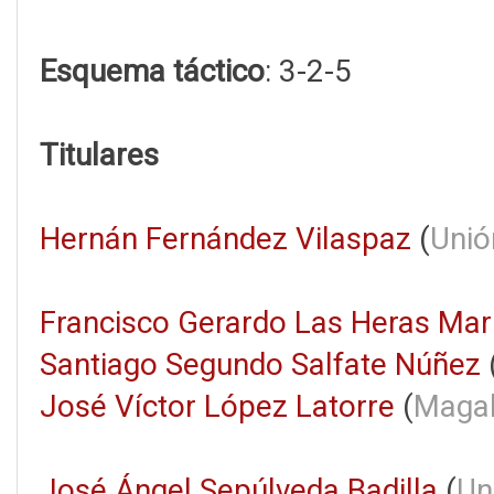
Esquema táctico
: 3-2-5
Titulares
Hernán Fernández Vilaspaz
(
Unió
Francisco Gerardo Las Heras Ma
Santiago Segundo Salfate Núñez
José Víctor López Latorre
(
Magal
José Ángel Sepúlveda Badilla
(
Un