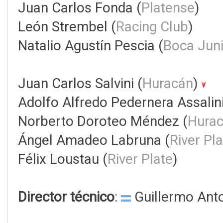
Juan Carlos Fonda (
Platense
)
León Strembel (
Racing Club
)
Natalio Agustín Pescia (
Boca Jun
Juan Carlos Salvini (
Huracán
)
Adolfo Alfredo Pedernera Assalini
Norberto Doroteo Méndez (
Hura
Ángel Amadeo Labruna (
River Pl
Félix Loustau (
River Plate
)
Director técnico
:
Guillermo Anto