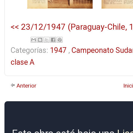
<< 23/12/1947 (Paraguay-Chile, 1
Categorías:
1947
,
Campeonato Suda
clase A
Anterior
Inic