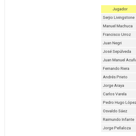
Jugador
Serjio Livingstone
Manuel Machuca
Francisco Urroz
Juan Negri
José Sepúlveda
Juan Manuel Acuñ
Fernando Riera
Andrés Prieto
Jorge Araya
Carlos Varela
Pedro Hugo Lópe
Osvaldo Sáez
Raimundo Infante
Jorge Peñaloza