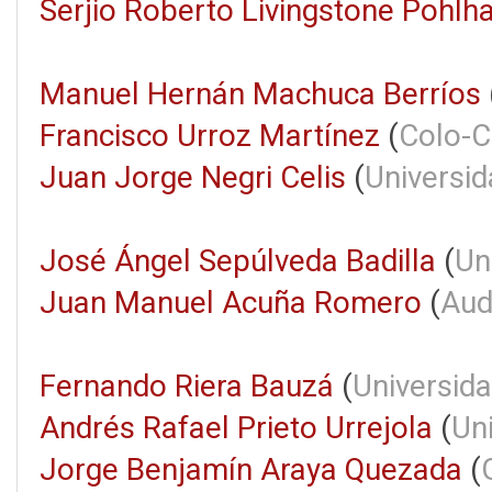
Serjio Roberto Livingstone Pohl
Manuel Hernán Machuca Berríos
Francisco Urroz Martínez
(
Colo-C
Juan Jorge Negri Celis
(
Universid
José Ángel Sepúlveda Badilla
(
Un
Juan Manuel Acuña Romero
(
Aud
Fernando Riera Bauzá
(
Universida
Andrés Rafael Prieto Urrejola
(
Un
Jorge Benjamín Araya Quezada
(