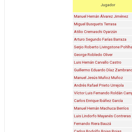
Jugador
Manuel Hernán Álvarez Jiménez
Miguel Busquets Terrasa
Atilio Cremaschi Oyarzún
Arturo Segundo Farías Barraza
Serjio Roberto Livingstone Pohl
George Robledo Oliver
Luis Hernán Carvallo Castro
Guillermo Eduardo Díaz Zambran
Manuel Jesús Muñoz Muñoz
Andrés Rafael Prieto Urrejola
Víctor Luis Fernando Roldán Ca
Carlos Enrique Ibáñez García
Manuel Hernán Machuca Berríos
Luis Lindorfo Mayanés Contreras
Fernando Riera Bauzá
Carlos Rodolfo Rojas Rojas