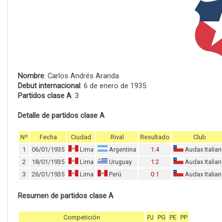
Nombre
: Carlos Andrés Aranda
Debut internacional
: 6 de enero de 1935
Partidos clase A
: 3
Detalle de partidos clase A
Nº
Fecha
Ciudad
Rival
Resultado
Club
1
06/01/1935
Lima
Argentina
1:4
Audax Italia
2
18/01/1935
Lima
Uruguay
1:2
Audax Italia
3
26/01/1935
Lima
Perú
0:1
Audax Italia
Resumen de partidos clase A
Competición
PJ
PG
PE
PP