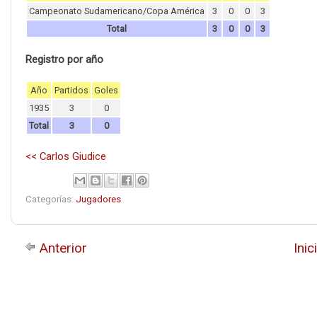
Campeonato Sudamericano/Copa América
3
0
0
3
Total
3
0
0
3
Registro por año
Año
Partidos
Goles
1935
3
0
Total
3
0
<< Carlos Giudice
Categorías:
Jugadores
Anterior
Inic