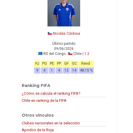
Nicolás Córdova
Último partido
09/06/2026
RD del Congo -
Chile |
1:2
PJ
PG
PE
PP
GF
GC
Rend.
9
4
1
4
12
14
48,15 %
Ranking FIFA
¿Cómo se calcula el ranking FIFA?
Chile en ranking de la FIFA
Otros vínculos
Clubes nacionales en la selección
Apodos de la Roja