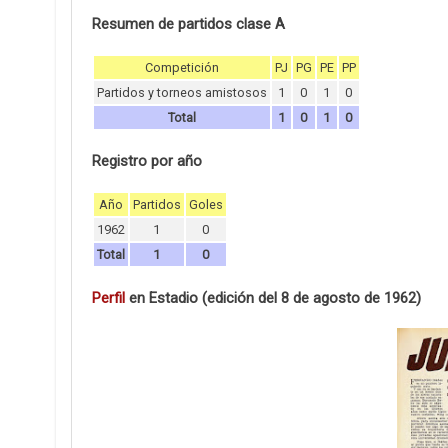
Resumen de partidos clase A
Competición
PJ
PG
PE
PP
Partidos y torneos amistosos
1
0
1
0
Total
1
0
1
0
Registro por año
Año
Partidos
Goles
1962
1
0
Total
1
0
Perfil
en Estadio (edición del 8 de agosto de 1962)