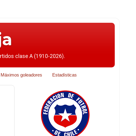
ja
artidos clase A (1910-2026).
Máximos goleadores
Estadísticas