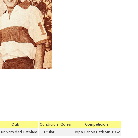
Club
Condición
Goles
Competición
Universidad Católica
Titular
Copa Carlos Dittborn 1962