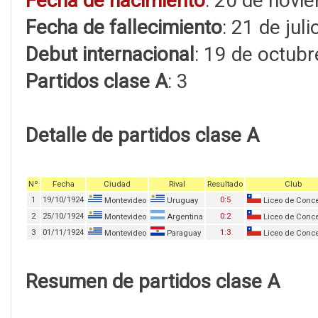
Fecha de nacimiento
: 20 de novi
Fecha de fallecimiento
: 21 de jul
Debut internacional
: 19 de octub
Partidos clase A
: 3
Detalle de partidos clase A
Nº
Fecha
Ciudad
Rival
Resultado
Club
1
19/10/1924
0:5
Montevideo
Uruguay
Liceo de Conc
2
25/10/1924
0:2
Montevideo
Argentina
Liceo de Conc
3
01/11/1924
1:3
Montevideo
Paraguay
Liceo de Conc
Resumen de partidos clase A