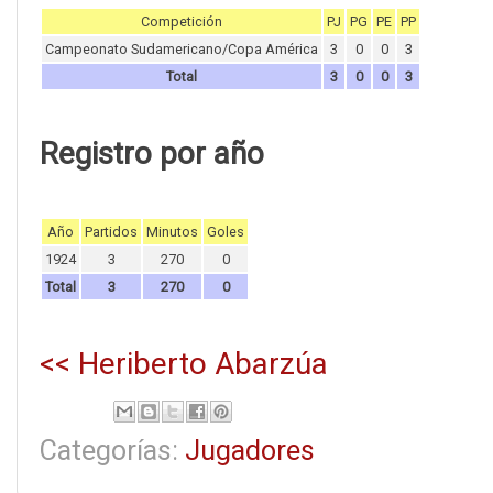
Competición
PJ
PG
PE
PP
Campeonato Sudamericano/Copa América
3
0
0
3
Total
3
0
0
3
Registro por año
Año
Partidos
Minutos
Goles
1924
3
270
0
Total
3
270
0
<< Heriberto Abarzúa
Categorías:
Jugadores