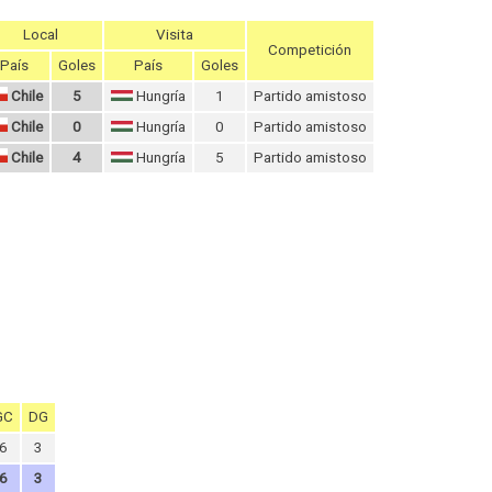
Local
Visita
Competición
País
Goles
País
Goles
Chile
5
Hungría
1
Partido amistoso
Chile
0
Hungría
0
Partido amistoso
Chile
4
Hungría
5
Partido amistoso
GC
DG
6
3
6
3