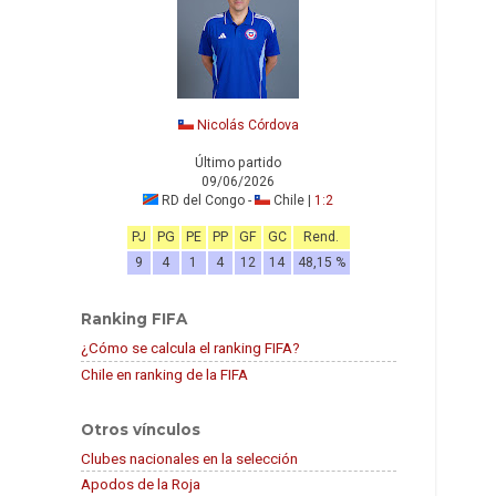
Nicolás Córdova
Último partido
09/06/2026
RD del Congo -
Chile |
1:2
PJ
PG
PE
PP
GF
GC
Rend.
9
4
1
4
12
14
48,15 %
Ranking FIFA
¿Cómo se calcula el ranking FIFA?
Chile en ranking de la FIFA
Otros vínculos
Clubes nacionales en la selección
Apodos de la Roja