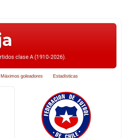
ja
artidos clase A (1910-2026).
Máximos goleadores
Estadísticas