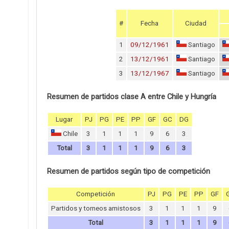
#
Fecha
Ciudad
1
09/12/1961
Santiago
2
13/12/1961
Santiago
3
13/12/1967
Santiago
Resumen de partidos clase A entre Chile y Hungría
Lugar
PJ
PG
PE
PP
GF
GC
DG
Chile
3
1
1
1
9
6
3
Total
3
1
1
1
9
6
3
Resumen de partidos según tipo de competición
Competición
PJ
PG
PE
PP
GF
Partidos y torneos amistosos
3
1
1
1
9
Total
3
1
1
1
9