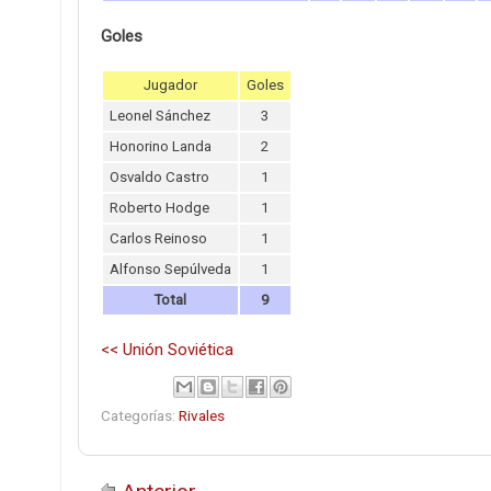
Goles
Jugador
Goles
Leonel Sánchez
3
Honorino Landa
2
Osvaldo Castro
1
Roberto Hodge
1
Carlos Reinoso
1
Alfonso Sepúlveda
1
Total
9
<< Unión Soviética
Categorías:
Rivales