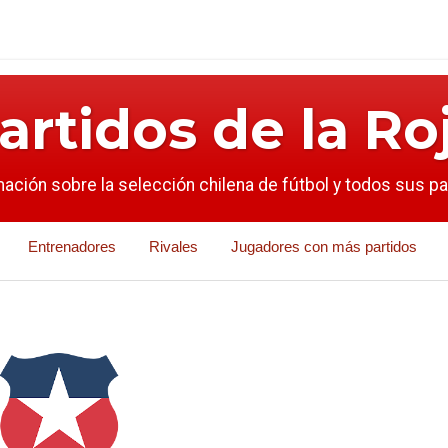
artidos de la Ro
mación sobre la selección chilena de fútbol y todos sus p
Entrenadores
Rivales
Jugadores con más partidos