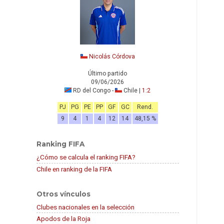
Nicolás Córdova
Último partido
09/06/2026
RD del Congo -
Chile |
1:2
PJ
PG
PE
PP
GF
GC
Rend.
9
4
1
4
12
14
48,15 %
Ranking FIFA
¿Cómo se calcula el ranking FIFA?
Chile en ranking de la FIFA
Otros vínculos
Clubes nacionales en la selección
Apodos de la Roja