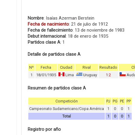
Nombre
: Isaías Azerman Berstein
Fecha de nacimiento
: 21 de julio de 1912
Fecha de fallecimiento
: 13 de noviembre de 1983
Debut internacional
: 18 de enero de 1935
Partidos clase A
: 1
Detalle de partidos clase A
Nº
Fecha
Ciudad
Rival
Resultado
C
1
18/01/1935
Lima
Uruguay
1:2
Audax
Resumen de partidos clase A
Competición
PJ
PG
PE
PP
Campeonato Sudamericano/Copa América
1
0
0
1
Total
1
0
0
1
Registro por año