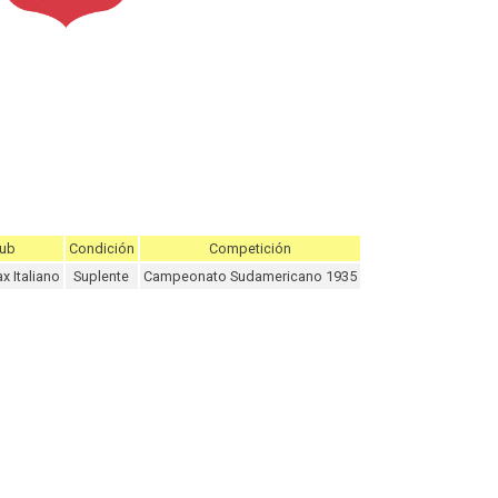
lub
Condición
Competición
 Italiano
Suplente
Campeonato Sudamericano 1935