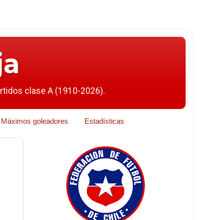
ja
artidos clase A (1910-2026).
Máximos goleadores
Estadísticas