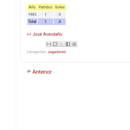
Año
Partidos
Goles
1935
1
0
Total
1
0
<< José Avendaño
Categorías:
Jugadores
Anterior