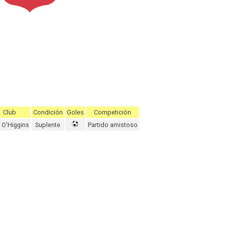
Club
Condición
Goles
Competición
O'Higgins
Suplente
Partido amistoso