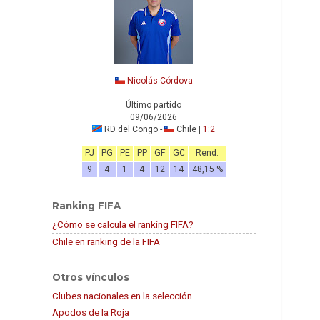
Nicolás Córdova
Último partido
09/06/2026
RD del Congo -
Chile |
1:2
PJ
PG
PE
PP
GF
GC
Rend.
9
4
1
4
12
14
48,15 %
Ranking FIFA
¿Cómo se calcula el ranking FIFA?
Chile en ranking de la FIFA
Otros vínculos
Clubes nacionales en la selección
Apodos de la Roja