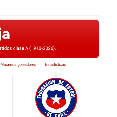
ja
artidos clase A (1910-2026).
Máximos goleadores
Estadísticas