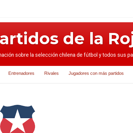
artidos de la Ro
mación sobre la selección chilena de fútbol y todos sus p
Entrenadores
Rivales
Jugadores con más partidos