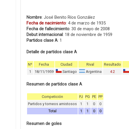
Nombre
: José Benito Ríos González
Fecha de nacimiento
: 4 de marzo de 1935
Fecha de fallecimiento
: 30 de mayo de 2008
Debut internacional
: 18 de noviembre de 1959
Partidos clase A
: 1
Detalle de partidos clase A
Nº
Fecha
Ciudad
Rival
Resultado
1
18/11/1959
Santiago
Argentina
4:2
Resumen de partidos clase A
Competición
PJ
PG
PE
PP
Partidos y torneos amistosos
1
1
0
0
Total
1
1
0
0
Resumen de goles