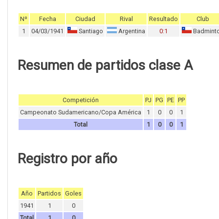
Nº
Fecha
Ciudad
Rival
Resultado
Club
1
04/03/1941
Santiago
Argentina
0:1
Badmint
Resumen de partidos clase A
Competición
PJ
PG
PE
PP
Campeonato Sudamericano/Copa América
1
0
0
1
Total
1
0
0
1
Registro por año
Año
Partidos
Goles
1941
1
0
Total
1
0