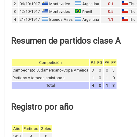
2
06/10/1917
Montevideo
Argentina
0:1
Thun
3
12/10/1917
Montevideo
0:5
Thun
Brasil
4
21/10/1917
Buenos Aires
Argentina
1:1
Thun
Resumen de partidos clase A
Competición
PJ
PG
PE
PP
Campeonato Sudamericano/Copa América
3
0
0
3
Partidos y torneos amistosos
1
0
1
0
Total
4
0
1
3
Registro por año
Año
Partidos
Goles
1917
4
0