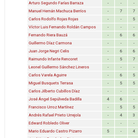
Arturo Segundo Farías Barraza
-
-
-
Manuel Hernán Machuca Berríos
-
7
7
Carlos Rodolfo Rojas Rojas
-
-
5
Víctor Luis Fernando Roldán Campos
-
-
-
Fernando Riera Bauzá
-
6
6
Guillermo Díaz Carmona
-
-
-
Juan Jorge Negri Celis
-
6
6
Raimundo Infante Rencoret
-
5
7
Leonel Guillermo Sánchez Lineros
-
-
-
Carlos Varela Aguirre
-
6
5
Miguel Busquets Terrasa
-
5
5
Carlos Jilberto Cubillos Díaz
-
-
-
José Ángel Sepúlveda Badilla
4
6
-
Francisco Urroz Martínez
-
5
5
Andrés Rafael Prieto Urrejola
-
4
3
Edward Robledo Oliver
-
-
-
Mario Eduardo Castro Pizarro
5
-
4