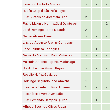
Fernando Hurtado Álvarez
-
-
-
Rubén Caupolicán Peña Reyes
-
-
-
Juan Victoriano Alcántara Díaz
2
-
-
Pablo Máximo Hormazábal Quinteros
-
-
2
José Domingo Romo Miranda
2
-
-
Sergio Álvarez Pérez
-
-
-
Lizardo Augusto Arenas Contreras
-
-
-
José Balbuena Rodríguez
-
1
-
Bernardo Francisco Bello Gutiérrez
-
-
-
Valentín Antonio Beperet Madariaga
-
-
-
Braulio Enrique Musso Reyes
-
-
-
Rogelio Núñez Guajardo
-
-
-
Domingo Segundo Pino Aravena
1
-
-
Francisco Santiago Ruiz Jiménez
1
-
-
Luis Alberto Vera Avendaño
-
-
-
Juan Fernando Campos Quiroz
-
1
-
Alfredo Segundo Olivos Araya
-
-
-