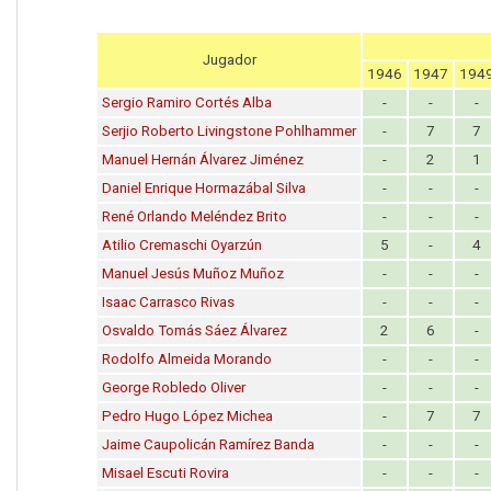
Jugador
1946
1947
194
Sergio Ramiro Cortés Alba
-
-
-
Serjio Roberto Livingstone Pohlhammer
-
7
7
Manuel Hernán Álvarez Jiménez
-
2
1
Daniel Enrique Hormazábal Silva
-
-
-
René Orlando Meléndez Brito
-
-
-
Atilio Cremaschi Oyarzún
5
-
4
Manuel Jesús Muñoz Muñoz
-
-
-
Isaac Carrasco Rivas
-
-
-
Osvaldo Tomás Sáez Álvarez
2
6
-
Rodolfo Almeida Morando
-
-
-
George Robledo Oliver
-
-
-
Pedro Hugo López Michea
-
7
7
Jaime Caupolicán Ramírez Banda
-
-
-
Misael Escuti Rovira
-
-
-