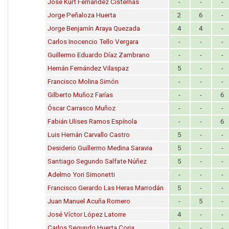
José Kurt Fernández Cisternas
-
-
-
Jorge Peñaloza Huerta
2
6
-
Jorge Benjamín Araya Quezada
4
4
-
Carlos Inocencio Tello Vergara
-
-
-
Guillermo Eduardo Díaz Zambrano
-
-
-
Hernán Fernández Vilaspaz
5
-
-
Francisco Molina Simón
-
-
-
Gilberto Muñoz Farías
-
-
6
Óscar Carrasco Muñoz
-
-
-
Fabián Ulises Ramos Espínola
-
-
6
Luis Hernán Carvallo Castro
5
-
-
Desiderio Guillermo Medina Saravia
5
-
-
Santiago Segundo Salfate Núñez
5
-
-
Adelmo Yori Simonetti
-
-
-
Francisco Gerardo Las Heras Marrodán
5
-
-
Juan Manuel Acuña Romero
-
5
-
José Víctor López Latorre
4
-
-
Carlos Segundo Huerta Coria
-
-
-