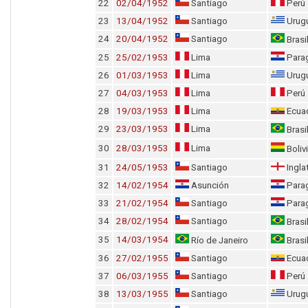
22
02/04/1952
Santiago
Perú
23
13/04/1952
Santiago
Urug
24
20/04/1952
Santiago
Brasi
25
25/02/1953
Lima
Para
26
01/03/1953
Lima
Urug
27
04/03/1953
Lima
Perú
28
19/03/1953
Lima
Ecua
29
23/03/1953
Lima
Brasi
30
28/03/1953
Lima
Boliv
31
24/05/1953
Santiago
Ingla
32
14/02/1954
Asunción
Para
33
21/02/1954
Santiago
Para
34
28/02/1954
Santiago
Brasi
35
14/03/1954
Río de Janeiro
Brasi
36
27/02/1955
Santiago
Ecua
37
06/03/1955
Santiago
Perú
38
13/03/1955
Santiago
Urug