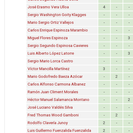
José Erasmo Vera Ulloa
4
-
-
Sergio Washington Goity Klagges
-
-
-
Mario Sergio Ortiz Vallejos
-
-
-
Carlos Enrique Espinoza Marambio
-
-
-
Miguel Flores Espinoza
-
-
3
Sergio Segundo Espinosa Cavieres
-
-
-
Luis Alberto López Latorre
-
-
3
Sergio Mario Lorca Castro
-
-
-
Víctor Mancilla Martínez
3
-
-
Mario Godofredo Baeza Azócar
-
2
-
Carlos Alfonso Carmona Albanez
-
-
-
Ramón Juan Climent Morales
-
-
-
Héctor Manuel Salamanca Montano
-
-
2
José Luciano Valdés Silva
-
-
-
Fred Thomas Wood Gamboni
-
2
-
Rodolfo Clavería Junoy
2
-
-
Luis Guillermo Fuenzalida Fuenzalida
2
-
-