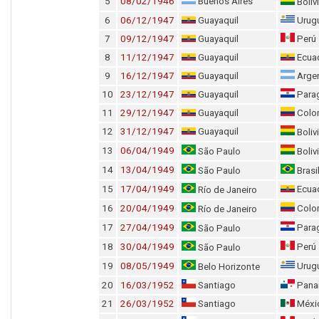
5
08/02/1946
Buenos Aires
Boliv
6
06/12/1947
Guayaquil
Urug
7
09/12/1947
Guayaquil
Perú
8
11/12/1947
Guayaquil
Ecua
9
16/12/1947
Guayaquil
Argen
10
23/12/1947
Guayaquil
Para
11
29/12/1947
Guayaquil
Colo
12
31/12/1947
Guayaquil
Boliv
13
06/04/1949
São Paulo
Boliv
14
13/04/1949
São Paulo
Brasi
15
17/04/1949
Ecua
Río de Janeiro
16
20/04/1949
Colo
Río de Janeiro
17
27/04/1949
Para
São Paulo
18
30/04/1949
Perú
São Paulo
19
08/05/1949
Urug
Belo Horizonte
20
16/03/1952
Santiago
Pana
21
26/03/1952
Santiago
Méxi