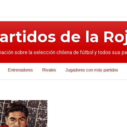
artidos de la Ro
mación sobre la selección chilena de fútbol y todos sus p
Entrenadores
Rivales
Jugadores con más partidos