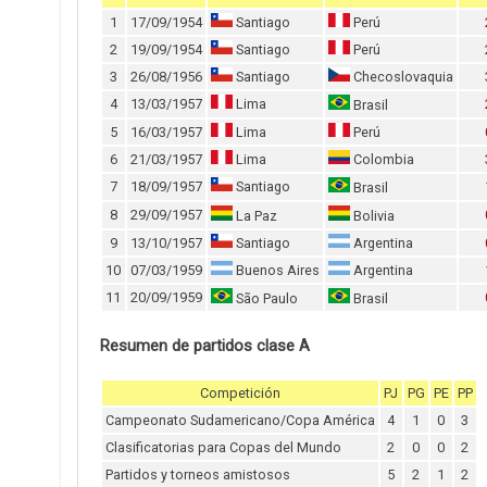
1
17/09/1954
Santiago
Perú
2
19/09/1954
Santiago
Perú
3
26/08/1956
Santiago
Checoslovaquia
4
13/03/1957
Lima
Brasil
5
16/03/1957
Lima
Perú
6
21/03/1957
Lima
Colombia
7
18/09/1957
Santiago
Brasil
8
29/09/1957
La Paz
Bolivia
9
13/10/1957
Santiago
Argentina
10
07/03/1959
Buenos Aires
Argentina
11
20/09/1959
São Paulo
Brasil
Resumen de partidos clase A
Competición
PJ
PG
PE
PP
Campeonato Sudamericano/Copa América
4
1
0
3
Clasificatorias para Copas del Mundo
2
0
0
2
Partidos y torneos amistosos
5
2
1
2