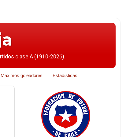
ja
artidos clase A (1910-2026).
Máximos goleadores
Estadísticas