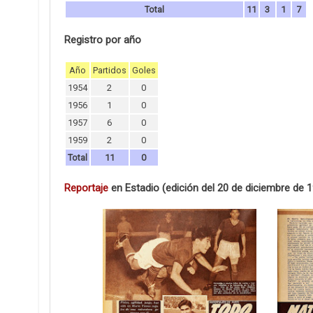
Total
11
3
1
7
Registro por año
Año
Partidos
Goles
1954
2
0
1956
1
0
1957
6
0
1959
2
0
Total
11
0
Reportaje
en Estadio (edición del 20 de diciembre de 