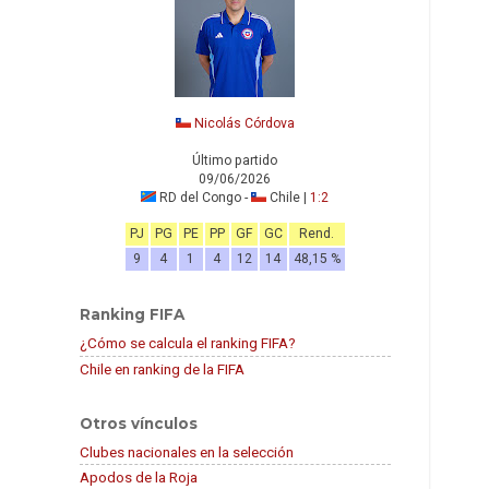
Nicolás Córdova
Último partido
09/06/2026
RD del Congo -
Chile |
1:2
PJ
PG
PE
PP
GF
GC
Rend.
9
4
1
4
12
14
48,15 %
Ranking FIFA
¿Cómo se calcula el ranking FIFA?
Chile en ranking de la FIFA
Otros vínculos
Clubes nacionales en la selección
Apodos de la Roja