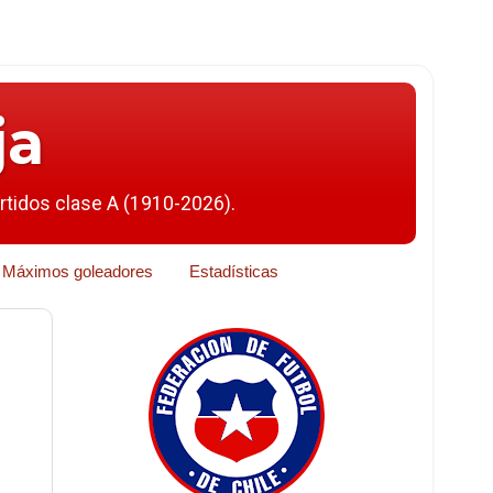
ja
artidos clase A (1910-2026).
Máximos goleadores
Estadísticas