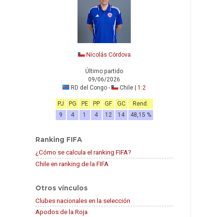
Nicolás Córdova
Último partido
09/06/2026
RD del Congo -
Chile |
1:2
PJ
PG
PE
PP
GF
GC
Rend.
9
4
1
4
12
14
48,15 %
Ranking FIFA
¿Cómo se calcula el ranking FIFA?
Chile en ranking de la FIFA
Otros vínculos
Clubes nacionales en la selección
Apodos de la Roja