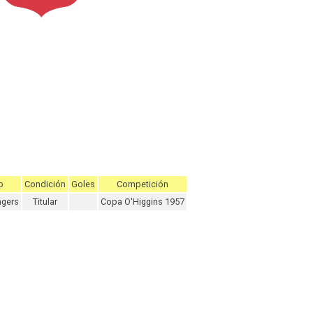
b
Condición
Goles
Competición
gers
Titular
Copa O'Higgins 1957