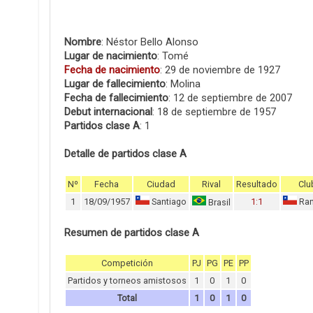
Nombre
: Néstor Bello Alonso
Lugar de nacimiento
: Tomé
Fecha de nacimiento
: 29 de noviembre de 1927
Lugar de fallecimiento
: Molina
Fecha de fallecimiento
: 12 de septiembre de 2007
Debut internacional
: 18 de septiembre de 1957
Partidos clase A
: 1
Detalle de partidos clase A
Nº
Fecha
Ciudad
Rival
Resultado
Clu
1
18/09/1957
Santiago
1:1
Ran
Brasil
Resumen de partidos clase A
Competición
PJ
PG
PE
PP
Partidos y torneos amistosos
1
0
1
0
Total
1
0
1
0