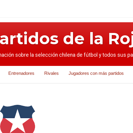
artidos de la Ro
mación sobre la selección chilena de fútbol y todos sus p
Entrenadores
Rivales
Jugadores con más partidos