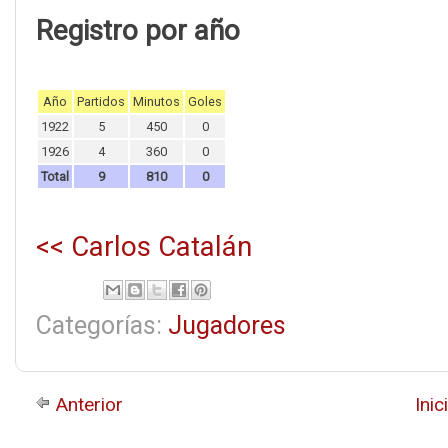
Registro por año
Año
Partidos
Minutos
Goles
1922
5
450
0
1926
4
360
0
Total
9
810
0
<< Carlos Catalán
Categorías:
Jugadores
Anterior
Inic