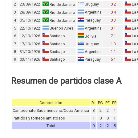
2
23/09/1922
Uruguay
0:2
La 
Río de Janeiro
3
28/09/1922
Argentina
0:4
La 
Río de Janeiro
4
05/10/1922
Paraguay
0:3
La 
Río de Janeiro
5
22/10/1922
Buenos Aires
Argentina
0:1
La 
6
12/10/1926
Santiago
7:1
La 
Bolivia
7
17/10/1926
Santiago
Uruguay
1:3
La 
8
31/10/1926
Santiago
Argentina
1:1
La 
9
03/11/1926
Santiago
Paraguay
5:1
La 
Resumen de partidos clase A
Competición
PJ
PG
PE
PP
Campeonato Sudamericano/Copa América
8
2
2
4
Partidos y torneos amistosos
1
0
0
1
Total
9
2
2
5