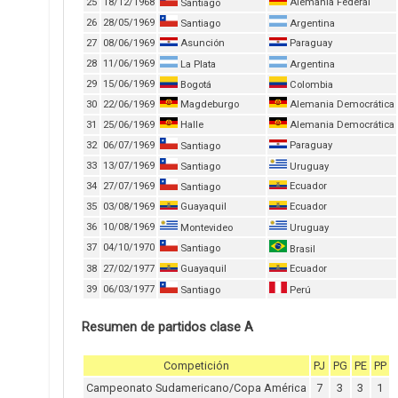
25
18/12/1968
Alemania Federal
Santiago
26
28/05/1969
Santiago
Argentina
27
08/06/1969
Asunción
Paraguay
28
11/06/1969
La Plata
Argentina
29
15/06/1969
Bogotá
Colombia
30
22/06/1969
Magdeburgo
Alemania Democrática
31
25/06/1969
Halle
Alemania Democrática
32
06/07/1969
Paraguay
Santiago
33
13/07/1969
Santiago
Uruguay
34
27/07/1969
Ecuador
Santiago
35
03/08/1969
Guayaquil
Ecuador
36
10/08/1969
Montevideo
Uruguay
37
04/10/1970
Santiago
Brasil
38
27/02/1977
Guayaquil
Ecuador
39
06/03/1977
Santiago
Perú
Resumen de partidos clase A
Competición
PJ
PG
PE
PP
Campeonato Sudamericano/Copa América
7
3
3
1