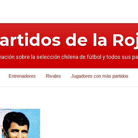
artidos de la Ro
mación sobre la selección chilena de fútbol y todos sus p
Entrenadores
Rivales
Jugadores con más partidos