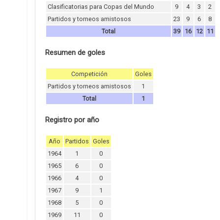
Clasificatorias para Copas del Mundo
9
4
3
2
Partidos y torneos amistosos
23
9
6
8
Total
39
16
12
11
Resumen de goles
Competición
Goles
Partidos y torneos amistosos
1
Total
1
Registro por año
Año
Partidos
Goles
1964
1
0
1965
6
0
1966
4
0
1967
9
1
1968
5
0
1969
11
0