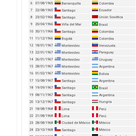
6
07/08/1965
Barranquilla
Colombia
7
22/08/1965
Ecuador
Santiago
8
23/02/1966
Unión Soviética
Santiago
9
20/04/1966
Viña del Mar
Brasil
10
30/11/1966
Santiago
Colombia
11
11/12/1966
Bogotá
Colombia
12
18/01/1967
Montevideo
Venezuela
13
22/01/1967
Paraguay
Montevideo
14
26/01/1967
Montevideo
Uruguay
15
28/01/1967
Montevideo
Argentina
16
01/02/1967
Montevideo
Bolivia
17
15/08/1967
Santiago
Argentina
18
19/09/1967
Santiago
Brasil
19
08/11/1967
Santiago
Argentina
20
13/12/1967
Hungría
Santiago
21
18/08/1968
Lima
Perú
22
21/08/1968
Lima
Perú
23
28/08/1968
Ciudad de México
México
24
23/10/1968
México
Santiago