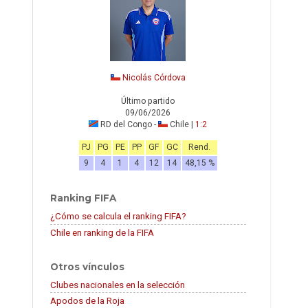
Nicolás Córdova
Último partido
09/06/2026
RD del Congo -
Chile |
1:2
PJ
PG
PE
PP
GF
GC
Rend.
9
4
1
4
12
14
48,15 %
Ranking FIFA
¿Cómo se calcula el ranking FIFA?
Chile en ranking de la FIFA
Otros vínculos
Clubes nacionales en la selección
Apodos de la Roja