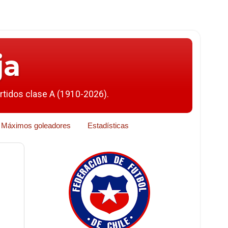
ja
artidos clase A (1910-2026).
Máximos goleadores
Estadísticas