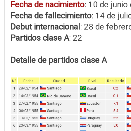
Fecha de nacimiento
: 10 de junio
Fecha de fallecimiento
: 14 de jul
Debut internacional
: 28 de febre
Partidos clase A
: 22
Detalle de partidos clase A
Nº
Fecha
Ciudad
Rival
Resultado
1
28/02/1954
Santiago
0:2
Brasil
2
14/03/1954
0:1
Río de Janeiro
Brasil
3
27/02/1955
Santiago
Ecuador
7:1
4
06/03/1955
Santiago
Perú
5:4
5
13/03/1955
Santiago
Uruguay
2:2
6
20/03/1955
Santiago
Paraguay
5:0