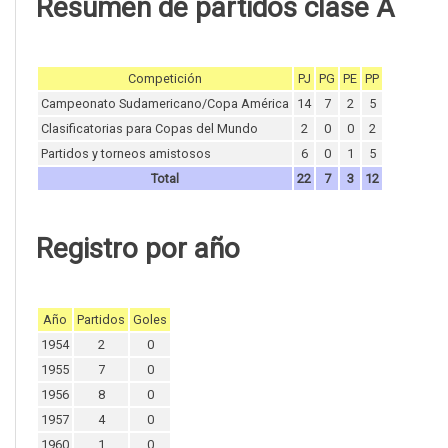
Resumen de partidos clase A
Competición
PJ
PG
PE
PP
Campeonato Sudamericano/Copa América
14
7
2
5
Clasificatorias para Copas del Mundo
2
0
0
2
Partidos y torneos amistosos
6
0
1
5
Total
22
7
3
12
Registro por año
Año
Partidos
Goles
1954
2
0
1955
7
0
1956
8
0
1957
4
0
1960
1
0