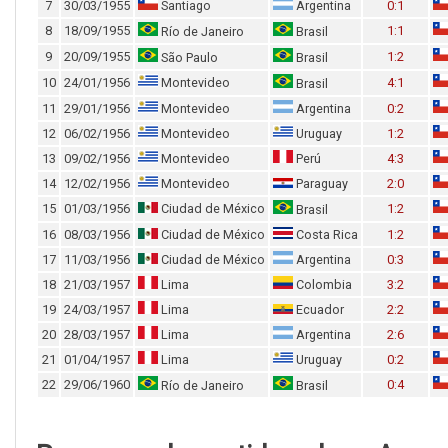
7
30/03/1955
Santiago
Argentina
0:1
8
18/09/1955
1:1
Río de Janeiro
Brasil
9
20/09/1955
1:2
São Paulo
Brasil
10
24/01/1956
Montevideo
4:1
Brasil
11
29/01/1956
Montevideo
Argentina
0:2
12
06/02/1956
Montevideo
Uruguay
1:2
13
09/02/1956
Montevideo
Perú
4:3
14
12/02/1956
Montevideo
Paraguay
2:0
15
01/03/1956
Ciudad de México
1:2
Brasil
16
08/03/1956
Ciudad de México
Costa Rica
1:2
17
11/03/1956
Ciudad de México
Argentina
0:3
18
21/03/1957
Lima
Colombia
3:2
19
24/03/1957
Lima
Ecuador
2:2
20
28/03/1957
Lima
Argentina
2:6
21
01/04/1957
Lima
Uruguay
0:2
22
29/06/1960
0:4
Río de Janeiro
Brasil