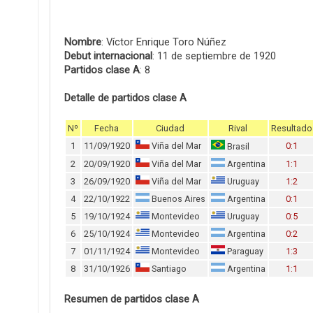
Nombre
: Víctor Enrique Toro Núñez
Debut internacional
: 11 de septiembre de 1920
Partidos clase A
: 8
Detalle de partidos clase A
Nº
Fecha
Ciudad
Rival
Resultado
1
11/09/1920
Viña del Mar
0:1
Brasil
2
20/09/1920
Viña del Mar
Argentina
1:1
3
26/09/1920
Viña del Mar
Uruguay
1:2
4
22/10/1922
Buenos Aires
Argentina
0:1
5
19/10/1924
Montevideo
Uruguay
0:5
6
25/10/1924
Montevideo
Argentina
0:2
7
01/11/1924
Montevideo
Paraguay
1:3
8
31/10/1926
Santiago
Argentina
1:1
Resumen de partidos clase A