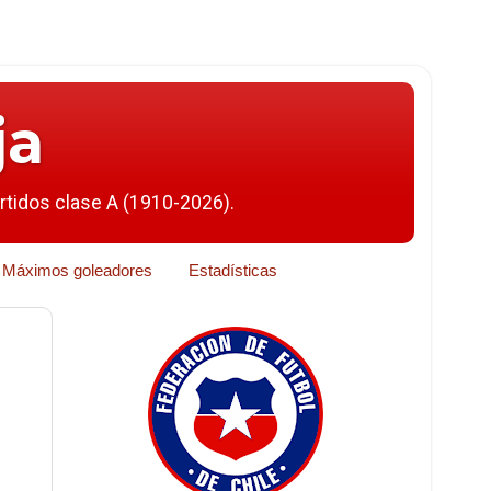
ja
artidos clase A (1910-2026).
Máximos goleadores
Estadísticas