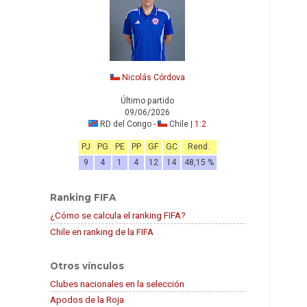
Nicolás Córdova
Último partido
09/06/2026
RD del Congo -
Chile |
1:2
PJ
PG
PE
PP
GF
GC
Rend.
9
4
1
4
12
14
48,15 %
Ranking FIFA
¿Cómo se calcula el ranking FIFA?
Chile en ranking de la FIFA
Otros vínculos
Clubes nacionales en la selección
Apodos de la Roja