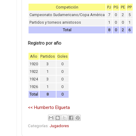
Competición
PJ
PG
PE
PP
Campeonato Sudamericano/Copa América
7
0
2
5
Partidos y torneos amistosos
1
0
0
1
Total
8
0
2
6
Registro por año
Año
Partidos
Goles
1920
3
0
1922
1
0
1924
3
0
1926
1
0
Total
8
0
<< Humberto Elgueta
Categorías:
Jugadores