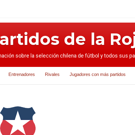
artidos de la Ro
mación sobre la selección chilena de fútbol y todos sus p
Entrenadores
Rivales
Jugadores con más partidos