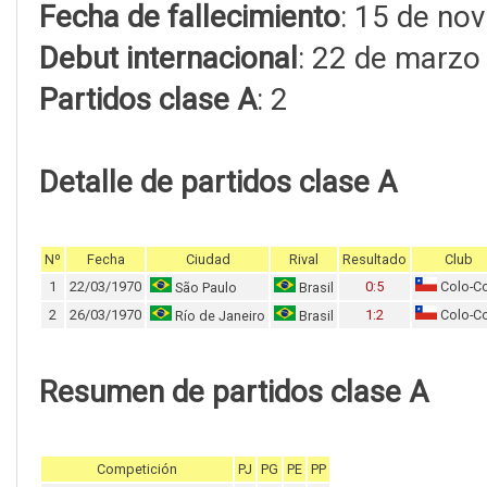
Fecha de fallecimiento
: 15 de no
Debut internacional
: 22 de marzo
Partidos clase A
: 2
Detalle de partidos clase A
Nº
Fecha
Ciudad
Rival
Resultado
Club
1
22/03/1970
0:5
Colo-C
São Paulo
Brasil
2
26/03/1970
1:2
Colo-C
Río de Janeiro
Brasil
Resumen de partidos clase A
Competición
PJ
PG
PE
PP