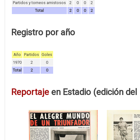
Partidos y torneos amistosos
2
0
0
2
Total
2
0
0
2
Registro por año
Año
Partidos
Goles
1970
2
0
Total
2
0
Reportaje
en Estadio (edición de