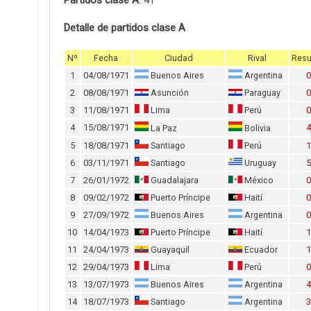
Partidos clase A
: 41
Detalle de partidos clase A
Nº
Fecha
Ciudad
Rival
Resu
1
04/08/1971
Buenos Aires
Argentina
0
2
08/08/1971
Asunción
Paraguay
0
3
11/08/1971
Lima
Perú
0
4
15/08/1971
4
La Paz
Bolivia
5
18/08/1971
Santiago
Perú
1
6
03/11/1971
Santiago
Uruguay
5
7
26/01/1972
Guadalajara
México
0
8
09/02/1972
Puerto Príncipe
Haití
0
9
27/09/1972
Buenos Aires
Argentina
0
10
14/04/1973
Puerto Príncipe
Haití
1
11
24/04/1973
Guayaquil
Ecuador
1
12
29/04/1973
Lima
Perú
0
13
13/07/1973
Buenos Aires
Argentina
4
14
18/07/1973
Santiago
Argentina
3