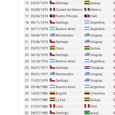
15
24/07/1973
Santiago
3
Bolivia
16
20/09/1973
Ciudad de México
México
2
17
26/04/1974
Puerto Príncipe
Haití
0
18
06/11/1974
Santiago
Argentina
0
19
20/11/1974
Buenos Aires
Argentina
1
20
04/06/1975
Montevideo
Uruguay
0
21
25/06/1975
Santiago
Uruguay
1
22
20/07/1975
1
Oruro
Bolivia
23
06/10/1976
Santiago
Uruguay
0
24
13/10/1976
Buenos Aires
Argentina
0
25
26/01/1977
Santiago
Paraguay
4
26
30/01/1977
Montevideo
Uruguay
0
27
11/07/1979
Santiago
Uruguay
1
28
23/06/1983
Buenos Aires
Argentina
0
29
14/07/1983
Bogotá
Colombia
2
30
19/07/1983
2
La Paz
Bolivia
31
21/07/1983
Lima
Perú
1
32
28/07/1983
Santiago
0
Brasil