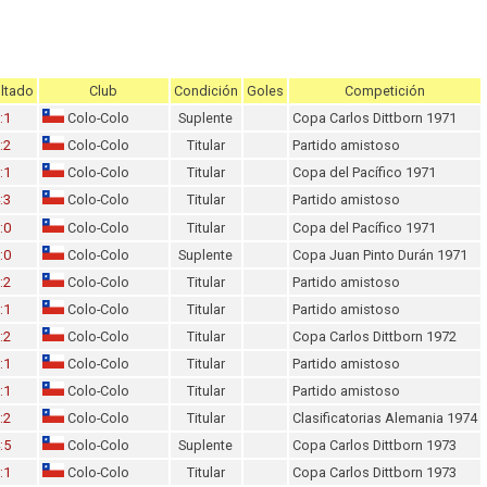
ltado
Club
Condición
Goles
Competición
:1
Colo-Colo
Suplente
Copa Carlos Dittborn 1971
:2
Colo-Colo
Titular
Partido amistoso
:1
Colo-Colo
Titular
Copa del Pacífico 1971
:3
Colo-Colo
Titular
Partido amistoso
:0
Colo-Colo
Titular
Copa del Pacífico 1971
:0
Colo-Colo
Suplente
Copa Juan Pinto Durán 1971
:2
Colo-Colo
Titular
Partido amistoso
:1
Colo-Colo
Titular
Partido amistoso
:2
Colo-Colo
Titular
Copa Carlos Dittborn 1972
:1
Colo-Colo
Titular
Partido amistoso
:1
Colo-Colo
Titular
Partido amistoso
:2
Colo-Colo
Titular
Clasificatorias Alemania 1974
:5
Colo-Colo
Suplente
Copa Carlos Dittborn 1973
:1
Colo-Colo
Titular
Copa Carlos Dittborn 1973