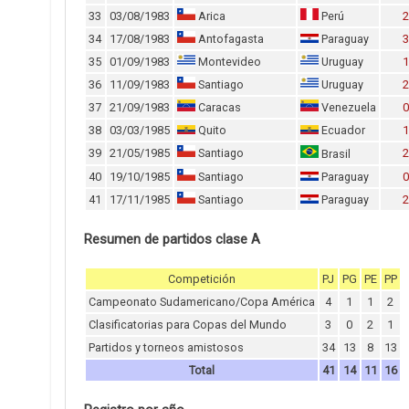
33
03/08/1983
Arica
Perú
2
34
17/08/1983
Antofagasta
Paraguay
3
35
01/09/1983
Montevideo
Uruguay
1
36
11/09/1983
Santiago
Uruguay
2
37
21/09/1983
Caracas
Venezuela
0
38
03/03/1985
Quito
Ecuador
1
39
21/05/1985
Santiago
2
Brasil
40
19/10/1985
Santiago
Paraguay
0
41
17/11/1985
Santiago
Paraguay
2
Resumen de partidos clase A
Competición
PJ
PG
PE
PP
Campeonato Sudamericano/Copa América
4
1
1
2
Clasificatorias para Copas del Mundo
3
0
2
1
Partidos y torneos amistosos
34
13
8
13
Total
41
14
11
16