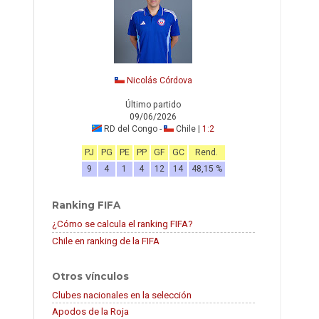
Nicolás Córdova
Último partido
09/06/2026
RD del Congo -
Chile |
1:2
PJ
PG
PE
PP
GF
GC
Rend.
9
4
1
4
12
14
48,15 %
Ranking FIFA
¿Cómo se calcula el ranking FIFA?
Chile en ranking de la FIFA
Otros vínculos
Clubes nacionales en la selección
Apodos de la Roja