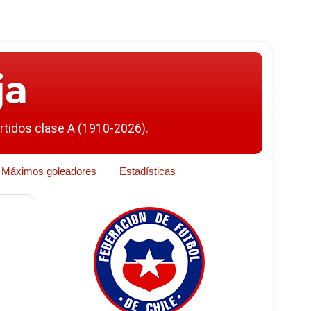
ja
artidos clase A (1910-2026).
Máximos goleadores
Estadísticas