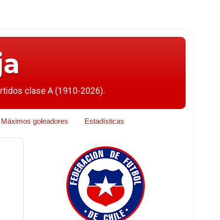
ja
artidos clase A (1910-2026).
Máximos goleadores
Estadísticas