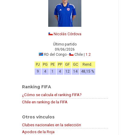
Nicolás Córdova
Último partido
09/06/2026
RD del Congo -
Chile |
1:2
PJ
PG
PE
PP
GF
GC
Rend.
9
4
1
4
12
14
48,15 %
Ranking FIFA
¿Cómo se calcula el ranking FIFA?
Chile en ranking de la FIFA
Otros vínculos
Clubes nacionales en la selección
Apodos de la Roja