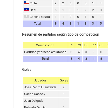
Chile
2
2
0
0
5
1
4
Haití
5
1
3
1
2
2
0
Cancha neutral
1
1
0
0
1
0
1
Total
8
4
3
1
8
3
5
Resumen de partidos según tipo de competición
Competición
PJ
PG
PE
PP
GF
Partidos y torneos amistosos
8
4
3
1
8
Total
8
4
3
1
8
Goles
Jugador
Goles
José Pedro Fuenzalida
2
Carlos Caszely
1
Juan Delgado
1
Rolando García
1