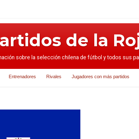
artidos de la Ro
mación sobre la selección chilena de fútbol y todos sus p
Entrenadores
Rivales
Jugadores con más partidos