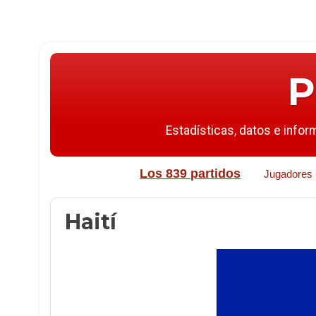
P
Estadísticas, datos e infor
Los 839 partidos
Jugadores
Haití