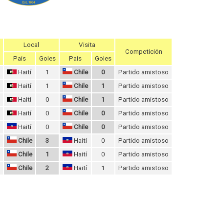
Local
Visita
Competición
País
Goles
País
Goles
Haití
1
Chile
0
Partido amistoso
Haití
1
Chile
1
Partido amistoso
Haití
0
Chile
1
Partido amistoso
Haití
0
Chile
0
Partido amistoso
Haití
0
Chile
0
Partido amistoso
Chile
3
Haití
0
Partido amistoso
Chile
1
Haití
0
Partido amistoso
Chile
2
Haití
1
Partido amistoso