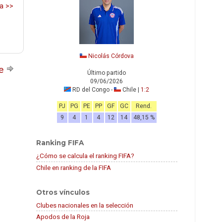
ra >>
Nicolás Córdova
te
Último partido
09/06/2026
RD del Congo -
Chile |
1:2
PJ
PG
PE
PP
GF
GC
Rend.
9
4
1
4
12
14
48,15 %
Ranking FIFA
¿Cómo se calcula el ranking FIFA?
Chile en ranking de la FIFA
Otros vínculos
Clubes nacionales en la selección
Apodos de la Roja