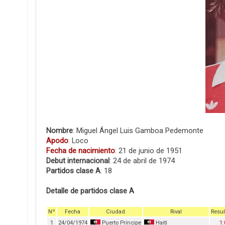
Nombre
: Miguel Ángel Luis Gamboa Pedemonte
Apodo
: Loco
Fecha de nacimiento
: 21 de junio de 1951
Debut internacional
: 24 de abril de 1974
Partidos clase A
: 18
Detalle de partidos clase A
Nº
Fecha
Ciudad
Rival
Resul
1
24/04/1974
Puerto Príncipe
Haití
1: