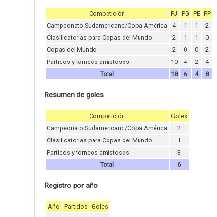
Competición
PJ
PG
PE
PP
Campeonato Sudamericano/Copa América
4
1
1
2
Clasificatorias para Copas del Mundo
2
1
1
0
Copas del Mundo
2
0
0
2
Partidos y torneos amistosos
10
4
2
4
Total
18
6
4
8
Resumen de goles
Competición
Goles
Campeonato Sudamericano/Copa América
2
Clasificatorias para Copas del Mundo
1
Partidos y torneos amistosos
3
Total
6
Registro por año
Año
Partidos
Goles