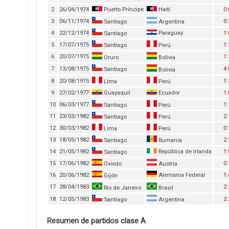
2
26/04/1974
Puerto Príncipe
Haití
0:
3
06/11/1974
0:
Santiago
Argentina
4
22/12/1974
Paraguay
1:
Santiago
5
17/07/1975
1:
Santiago
Perú
6
20/07/1975
1:
Oruro
Bolivia
7
13/08/1975
4:
Santiago
Bolivia
8
20/08/1975
1:
Lima
Perú
9
27/02/1977
Guayaquil
Ecuador
1:
10
06/03/1977
1:
Santiago
Perú
11
23/03/1982
2:
Santiago
Perú
12
30/03/1982
0:
Lima
Perú
13
18/05/1982
2:
Santiago
Rumania
14
21/05/1982
República de Irlanda
1:
Santiago
15
17/06/1982
0:
Oviedo
Austria
16
20/06/1982
Alemania Federal
1:
Gijón
17
28/04/1983
2:
Río de Janeiro
Brasil
18
12/05/1983
2:
Santiago
Argentina
Resumen de partidos clase A