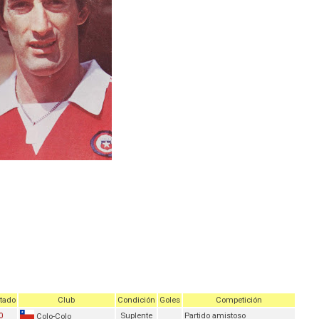
tado
Club
Condición
Goles
Competición
0
Suplente
Partido amistoso
Colo-Colo