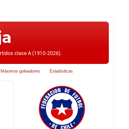
ja
artidos clase A (1910-2026).
Máximos goleadores
Estadísticas