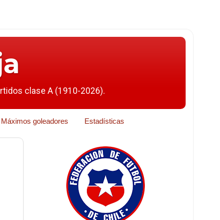
ja
artidos clase A (1910-2026).
Máximos goleadores
Estadísticas