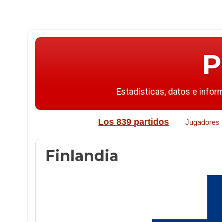
P
Estadísticas, datos e infor
Los 839 partidos
Jugadores
Finlandia