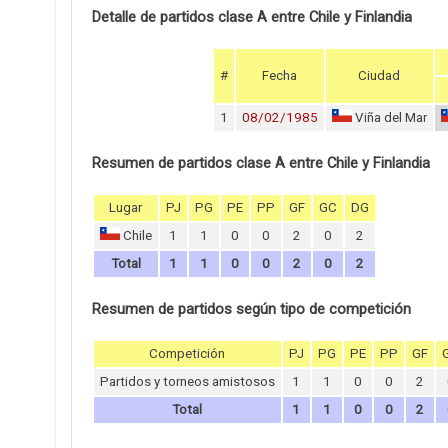
Detalle de partidos clase A entre Chile y Finlandia
#
Fecha
Ciudad
1
08/02/1985
Viña del Mar
Resumen de partidos clase A entre Chile y Finlandia
Lugar
PJ
PG
PE
PP
GF
GC
DG
Chile
1
1
0
0
2
0
2
Total
1
1
0
0
2
0
2
Resumen de partidos según tipo de competición
Competición
PJ
PG
PE
PP
GF
Partidos y torneos amistosos
1
1
0
0
2
Total
1
1
0
0
2