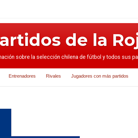
artidos de la Ro
mación sobre la selección chilena de fútbol y todos sus p
Entrenadores
Rivales
Jugadores con más partidos