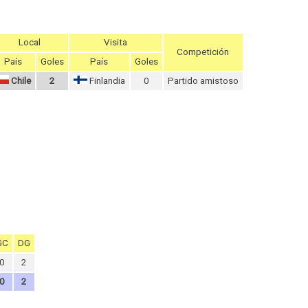
Local
Visita
Competición
País
Goles
País
Goles
Chile
2
Finlandia
0
Partido amistoso
GC
DG
0
2
0
2