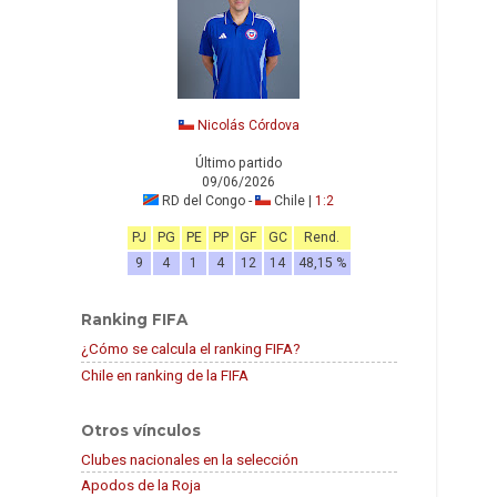
Nicolás Córdova
Último partido
09/06/2026
RD del Congo -
Chile |
1:2
PJ
PG
PE
PP
GF
GC
Rend.
9
4
1
4
12
14
48,15 %
Ranking FIFA
¿Cómo se calcula el ranking FIFA?
Chile en ranking de la FIFA
Otros vínculos
Clubes nacionales en la selección
Apodos de la Roja