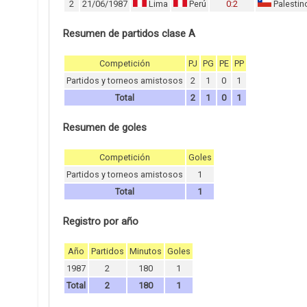
2
21/06/1987
Lima
Perú
0:2
Palestin
Resumen de partidos clase A
Competición
PJ
PG
PE
PP
Partidos y torneos amistosos
2
1
0
1
Total
2
1
0
1
Resumen de goles
Competición
Goles
Partidos y torneos amistosos
1
Total
1
Registro por año
Año
Partidos
Minutos
Goles
1987
2
180
1
Total
2
180
1