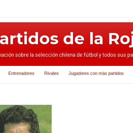
artidos de la Ro
mación sobre la selección chilena de fútbol y todos sus p
Entrenadores
Rivales
Jugadores con más partidos