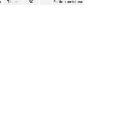
o
Titular
90
Partido amistoso