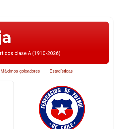
ja
artidos clase A (1910-2026).
Máximos goleadores
Estadísticas