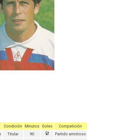
Condición
Minutos
Goles
Competición
o
Titular
90
Partido amistoso