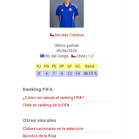
Nicolás Córdova
Último partido
09/06/2026
RD del Congo -
Chile |
1:2
PJ
PG
PE
PP
GF
GC
Rend.
9
4
1
4
12
14
48,15 %
Ranking FIFA
¿Cómo se calcula el ranking FIFA?
Chile en ranking de la FIFA
Otros vínculos
Clubes nacionales en la selección
Apodos de la Roja