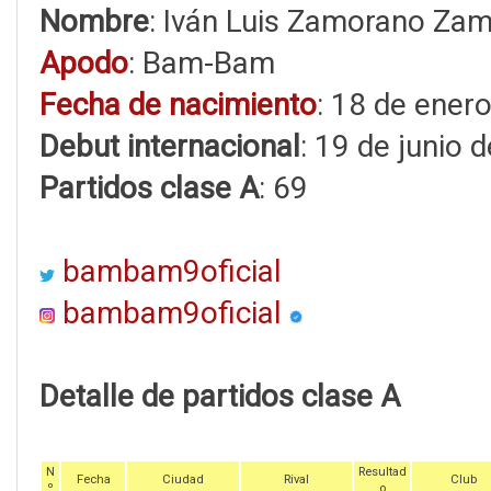
Nombre
: Iván Luis Zamorano Za
Apodo
: Bam-Bam
Fecha de nacimiento
: 18 de ener
Debut internacional
: 19 de junio 
Partidos clase A
: 69
bambam9oficial
bambam9oficial
Detalle de partidos clase A
N
Resultad
Fecha
Ciudad
Rival
Club
º
o