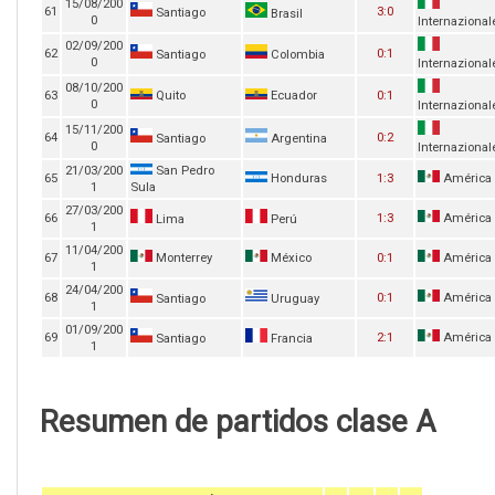
15/08/200
61
3:0
Santiago
Brasil
0
Internazional
02/09/200
62
0:1
Santiago
Colombia
0
Internazional
08/10/200
63
Quito
Ecuador
0:1
0
Internazional
15/11/200
64
0:2
Santiago
Argentina
0
Internazional
21/03/200
San Pedro
65
Honduras
1:3
América
1
Sula
27/03/200
66
1:3
América
Lima
Perú
1
11/04/200
67
Monterrey
México
0:1
América
1
24/04/200
68
0:1
América
Santiago
Uruguay
1
01/09/200
69
2:1
América
Santiago
Francia
1
Resumen de partidos clase A