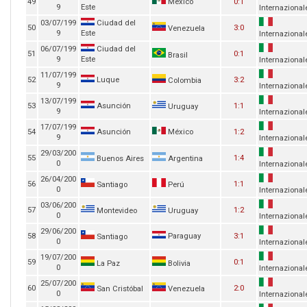
49
México
0:1
9
Este
Internazional
03/07/199
Ciudad del
50
3:0
Venezuela
9
Este
Internazional
06/07/199
Ciudad del
51
0:1
Brasil
9
Este
Internazional
11/07/199
52
Luque
3:2
Colombia
9
Internazional
13/07/199
53
Asunción
1:1
Uruguay
9
Internazional
17/07/199
54
Asunción
México
1:2
9
Internazional
29/03/200
55
1:4
Buenos Aires
Argentina
0
Internazional
26/04/200
56
1:1
Santiago
Perú
0
Internazional
03/06/200
57
1:2
Montevideo
Uruguay
0
Internazional
29/06/200
58
Paraguay
3:1
Santiago
0
Internazional
19/07/200
59
0:1
La Paz
Bolivia
0
Internazional
25/07/200
60
2:0
San Cristóbal
Venezuela
0
Internazional