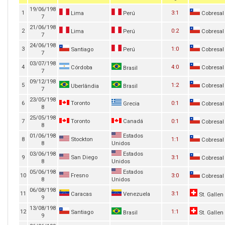
19/06/198
1
3:1
Lima
Perú
Cobresal
7
21/06/198
2
0:2
Lima
Perú
Cobresal
7
24/06/198
3
1:0
Santiago
Perú
Cobresal
7
03/07/198
4
4:0
Córdoba
Cobresal
Brasil
7
09/12/198
5
1:2
Cobresal
Uberlândia
Brasil
7
23/05/198
6
Toronto
0:1
Grecia
Cobresal
8
25/05/198
7
Toronto
Canadá
0:1
Cobresal
8
01/06/198
Estados
8
Stockton
1:1
Cobresal
8
Unidos
03/06/198
Estados
9
San Diego
3:1
Cobresal
8
Unidos
05/06/198
Estados
10
Fresno
3:0
Cobresal
8
Unidos
06/08/198
11
3:1
Caracas
Venezuela
St. Gallen
9
13/08/198
12
1:1
Santiago
Brasil
St. Gallen
9