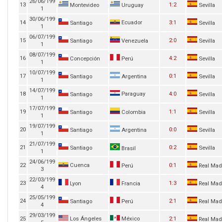
26/06/199
13
1:2
Montevideo
Uruguay
Sevilla
1
30/06/199
14
Ecuador
3:1
Santiago
Sevilla
1
06/07/199
15
2:0
Santiago
Venezuela
Sevilla
1
08/07/199
16
4:2
Concepción
Perú
Sevilla
1
10/07/199
17
0:1
Santiago
Argentina
Sevilla
1
14/07/199
18
Paraguay
4:0
Santiago
Sevilla
1
17/07/199
19
1:1
Santiago
Colombia
Sevilla
1
19/07/199
20
0:0
Santiago
Argentina
Sevilla
1
21/07/199
21
0:2
Santiago
Sevilla
Brasil
1
24/06/199
22
Cuenca
0:1
Perú
Real Mad
3
22/03/199
23
1:3
Lyon
Francia
Real Mad
4
25/05/199
24
2:1
Santiago
Perú
Real Mad
4
29/03/199
25
Los Ángeles
México
2:1
Real Mad