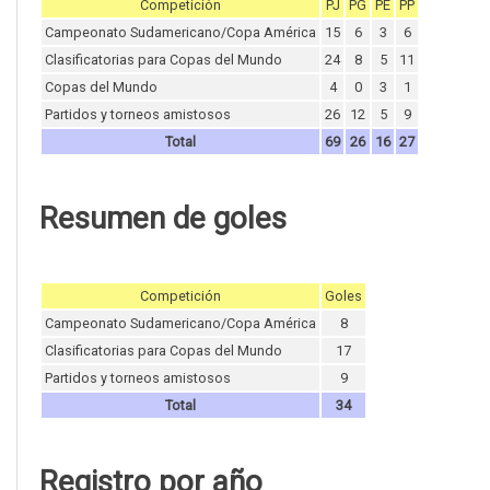
Competición
PJ
PG
PE
PP
Campeonato Sudamericano/Copa América
15
6
3
6
Clasificatorias para Copas del Mundo
24
8
5
11
Copas del Mundo
4
0
3
1
Partidos y torneos amistosos
26
12
5
9
Total
69
26
16
27
Resumen de goles
Competición
Goles
Campeonato Sudamericano/Copa América
8
Clasificatorias para Copas del Mundo
17
Partidos y torneos amistosos
9
Total
34
Registro por año