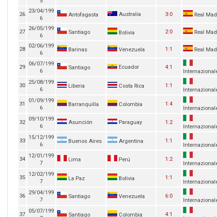
5
23/04/199
26
Australia
3:0
Antofagasta
Real Mad
6
26/05/199
27
2:0
Santiago
Real Mad
Bolivia
6
02/06/199
28
1:1
Barinas
Venezuela
Real Mad
6
06/07/199
29
Ecuador
4:1
Santiago
6
Internazional
25/08/199
30
1:1
Liberia
Costa Rica
6
Internazional
01/09/199
31
1:4
Barranquilla
Colombia
6
Internazional
09/10/199
32
Asunción
Paraguay
1:2
6
Internazional
15/12/199
33
1:1
Buenos Aires
Argentina
6
Internazional
12/01/199
34
1:2
Lima
Perú
7
Internazional
12/02/199
35
1:1
La Paz
Bolivia
7
Internazional
29/04/199
36
6:0
Santiago
Venezuela
7
Internazional
05/07/199
37
4:1
Santiago
Colombia