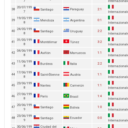
7
Internazional
20/07/199
38
Paraguay
2:1
Santiago
7
Internazional
19/05/199
39
0:1
Mendoza
Argentina
8
Internazional
24/05/199
40
2:2
Santiago
Uruguay
8
Internazional
31/05/199
41
3:2
Montélimar
Túnez
8
Internazional
04/06/199
42
1:1
Aviñón
Marruecos
8
Internazional
11/06/199
43
2:2
Burdeos
Italia
8
Internazional
17/06/199
44
1:1
Saint-Étienne
Austria
8
Internazional
23/06/199
45
1:1
Nantes
Camerún
8
Internazional
27/06/199
46
1:4
París
Brasil
8
Internazional
20/06/199
47
1:0
Santiago
Bolivia
9
Internazional
23/06/199
48
Ecuador
0:0
Santiago
9
Internazional
30/06/199
Ciudad del