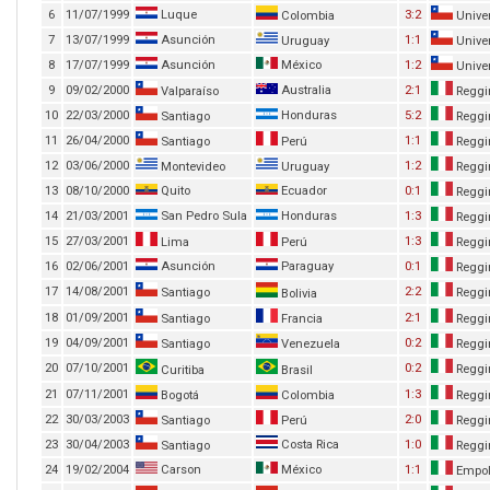
6
11/07/1999
Luque
3:2
Colombia
Univer
7
13/07/1999
Asunción
1:1
Uruguay
Univer
8
17/07/1999
Asunción
México
1:2
Univer
9
09/02/2000
Australia
2:1
Valparaíso
Reggi
10
22/03/2000
Honduras
5:2
Santiago
Reggi
11
26/04/2000
1:1
Santiago
Perú
Reggi
12
03/06/2000
1:2
Montevideo
Uruguay
Reggi
13
08/10/2000
Quito
Ecuador
0:1
Reggi
14
21/03/2001
San Pedro Sula
Honduras
1:3
Reggi
15
27/03/2001
1:3
Lima
Perú
Reggi
16
02/06/2001
Asunción
Paraguay
0:1
Reggi
17
14/08/2001
2:2
Santiago
Reggi
Bolivia
18
01/09/2001
2:1
Santiago
Francia
Reggi
19
04/09/2001
0:2
Santiago
Venezuela
Reggi
20
07/10/2001
0:2
Reggi
Curitiba
Brasil
21
07/11/2001
1:3
Bogotá
Colombia
Reggi
22
30/03/2003
2:0
Santiago
Perú
Reggi
23
30/04/2003
Costa Rica
1:0
Santiago
Reggi
24
19/02/2004
Carson
México
1:1
Empol