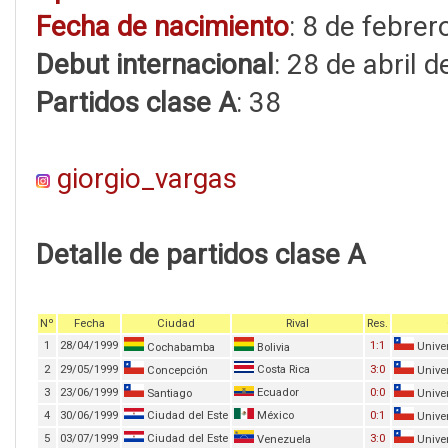
Fecha de nacimiento
: 8 de febre
Debut internacional
: 28 de abril 
Partidos clase A
: 38
giorgio_vargas
Detalle de partidos clase A
Nº
Fecha
Ciudad
Rival
Res.
1
28/04/1999
1:1
Univer
Cochabamba
Bolivia
2
29/05/1999
Costa Rica
3:0
Concepción
Univer
3
23/06/1999
Ecuador
0:0
Santiago
Univer
4
30/06/1999
Ciudad del Este
México
0:1
Univer
5
03/07/1999
Ciudad del Este
3:0
Venezuela
Univer