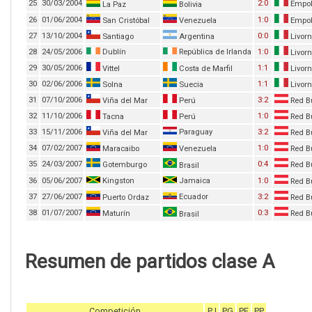
25
30/03/2004
2:0
Empol
La Paz
Bolivia
26
01/06/2004
1:0
San Cristóbal
Venezuela
Empol
27
13/10/2004
0:0
Santiago
Argentina
Livor
28
24/05/2006
Dublín
República de Irlanda
1:0
Livor
29
30/05/2006
1:1
Vittel
Costa de Marfil
Livor
30
02/06/2006
1:1
Solna
Suecia
Livor
31
07/10/2006
3:2
Viña del Mar
Perú
Red Bu
32
11/10/2006
1:0
Tacna
Perú
Red Bu
33
15/11/2006
Paraguay
3:2
Viña del Mar
Red Bu
34
07/02/2007
1:0
Maracaibo
Venezuela
Red Bu
35
24/03/2007
0:4
Gotemburgo
Red Bu
Brasil
36
05/06/2007
Kingston
Jamaica
1:0
Red Bu
37
27/06/2007
Ecuador
3:2
Puerto Ordaz
Red Bu
38
01/07/2007
0:3
Maturín
Red Bu
Brasil
Resumen de partidos clase A
Competición
PJ
PG
PE
PP