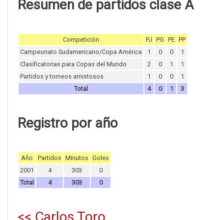
Resumen de partidos clase A
Competición
PJ
PG
PE
PP
Campeonato Sudamericano/Copa América
1
0
0
1
Clasificatorias para Copas del Mundo
2
0
1
1
Partidos y torneos amistosos
1
0
0
1
Total
4
0
1
3
Registro por año
Año
Partidos
Minutos
Goles
2001
4
303
0
Total
4
303
0
<< Carlos Toro