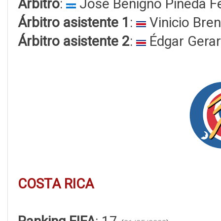
Árbitro
:
José Benigno Pineda F
Árbitro asistente 1
:
Vinicio Bre
Árbitro asistente 2
:
Édgar Gera
COSTA RICA