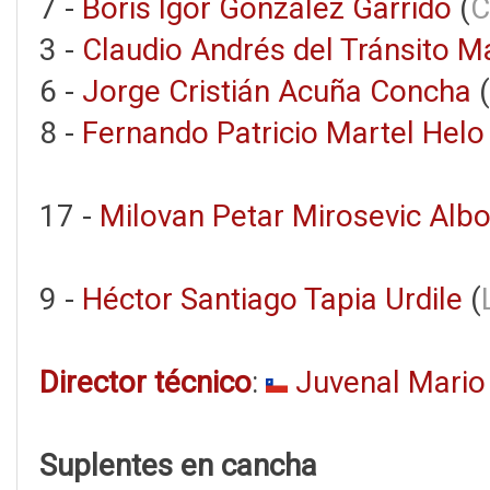
7 -
Boris Igor González Garrido
(
C
3 -
Claudio Andrés del Tránsito M
6 -
Jorge Cristián Acuña Concha
(
8 -
Fernando Patricio Martel Helo
17 -
Milovan Petar Mirosevic Alb
9 -
Héctor Santiago Tapia Urdile
(
Director técnico
:
Juvenal Mario
Suplentes en cancha