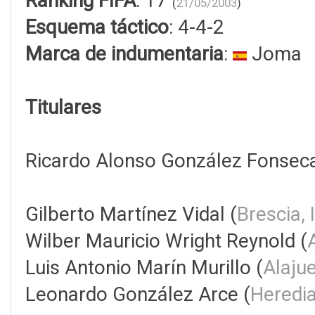
Ranking FIFA
: 17
(
21/05/2003
)
Esquema táctico
: 4-4-2
Marca de indumentaria
:
Joma
Titulares
Ricardo Alonso González Fonseca
Gilberto Martínez Vidal (
Brescia, 
Wilber Mauricio Wright Reynold (
Luis Antonio Marín Murillo (
Alaju
Leonardo González Arce (
Heredi