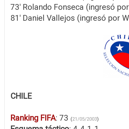
73' Rolando Fonseca (ingresó por
81' Daniel Vallejos (ingresó por 
CHILE
Ranking FIFA
: 73
(
21/05/2003
)
Esquema táctico
: 4-4-1-1