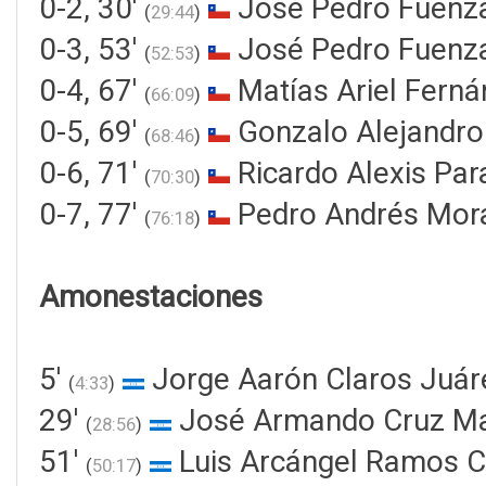
0-2, 30'
José Pedro Fuenza
(
29:44
)
0-3, 53'
José Pedro Fuenza
(
52:53
)
0-4, 67'
Matías Ariel Fern
(
66:09
)
0-5, 69'
Gonzalo Alejandro
(
68:46
)
0-6, 71'
Ricardo Alexis Pa
(
70:30
)
0-7, 77'
Pedro Andrés Mora
(
76:18
)
Amonestaciones
5'
Jorge Aarón Claros Juár
(
4:33
)
29'
José Armando Cruz Ma
(
28:56
)
51'
Luis Arcángel Ramos C
(
50:17
)