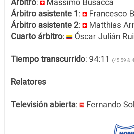
Árbitro
:
Massimo Busacca
Árbitro asistente 1
:
Francesco B
Árbitro asistente 2
:
Matthias Ar
Cuarto árbitro
:
Óscar Julián Ru
Tiempo transcurrido
: 94:11
(
45:59 & 
Relatores
Televisión abierta
:
Fernando Sol