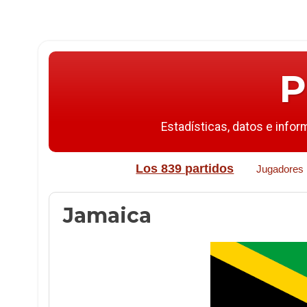
P
Estadísticas, datos e infor
Los 839 partidos
Jugadores
Jamaica