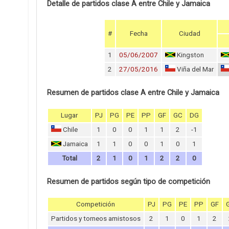
Detalle de partidos clase A entre Chile y Jamaica
#
Fecha
Ciudad
1
05/06/2007
Kingston
2
27/05/2016
Viña del Mar
Resumen de partidos clase A entre Chile y Jamaica
Lugar
PJ
PG
PE
PP
GF
GC
DG
Chile
1
0
0
1
1
2
-1
Jamaica
1
1
0
0
1
0
1
Total
2
1
0
1
2
2
0
Resumen de partidos según tipo de competición
Competición
PJ
PG
PE
PP
GF
Partidos y torneos amistosos
2
1
0
1
2