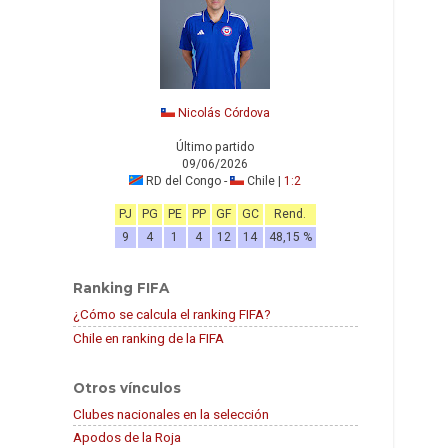
Nicolás Córdova
Último partido
09/06/2026
RD del Congo -
Chile |
1:2
PJ
PG
PE
PP
GF
GC
Rend.
9
4
1
4
12
14
48,15 %
Ranking FIFA
¿Cómo se calcula el ranking FIFA?
Chile en ranking de la FIFA
Otros vínculos
Clubes nacionales en la selección
Apodos de la Roja