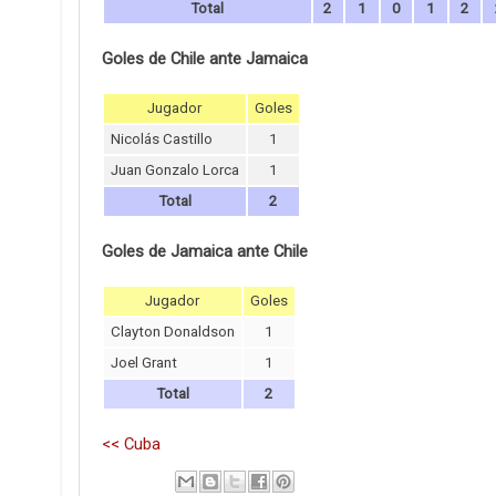
Total
2
1
0
1
2
Goles de Chile ante Jamaica
Jugador
Goles
Nicolás Castillo
1
Juan Gonzalo Lorca
1
Total
2
Goles de Jamaica ante Chile
Jugador
Goles
Clayton Donaldson
1
Joel Grant
1
Total
2
<< Cuba