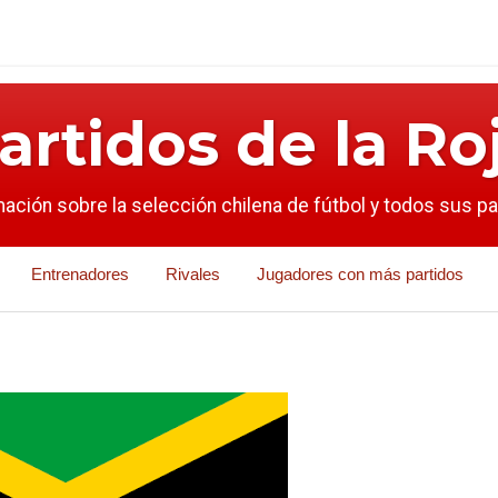
artidos de la Ro
mación sobre la selección chilena de fútbol y todos sus p
Entrenadores
Rivales
Jugadores con más partidos