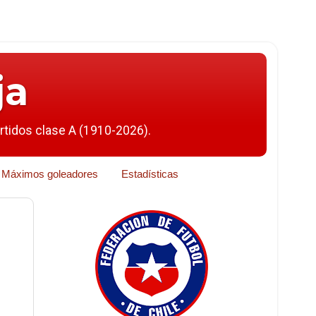
ja
artidos clase A (1910-2026).
Máximos goleadores
Estadísticas