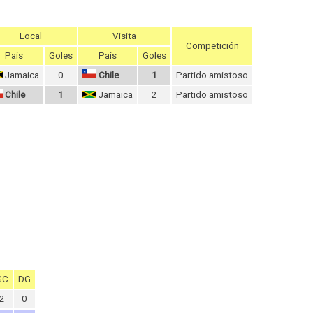
Local
Visita
Competición
País
Goles
País
Goles
Jamaica
0
Chile
1
Partido amistoso
Chile
1
Jamaica
2
Partido amistoso
GC
DG
2
0