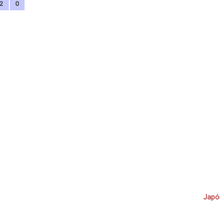
2
0
Japó