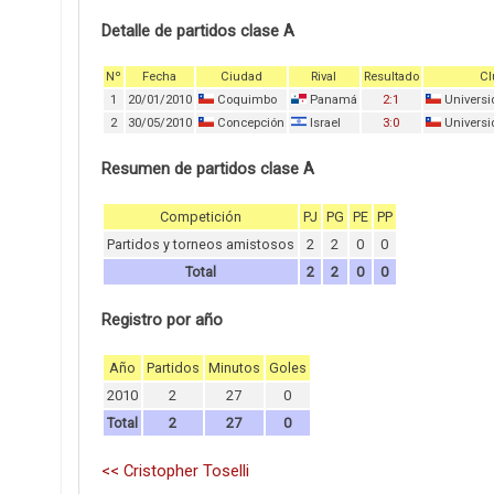
Detalle de partidos clase A
Nº
Fecha
Ciudad
Rival
Resultado
Cl
1
20/01/2010
Coquimbo
Panamá
2:1
Universi
2
30/05/2010
Concepción
Israel
3:0
Universi
Resumen de partidos clase A
Competición
PJ
PG
PE
PP
Partidos y torneos amistosos
2
2
0
0
Total
2
2
0
0
Registro por año
Año
Partidos
Minutos
Goles
2010
2
27
0
Total
2
27
0
<< Cristopher Toselli