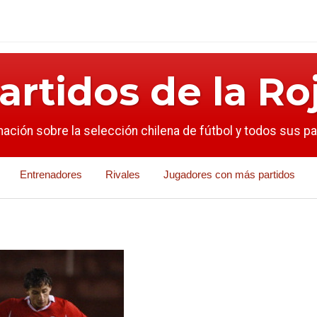
artidos de la Ro
mación sobre la selección chilena de fútbol y todos sus p
Entrenadores
Rivales
Jugadores con más partidos