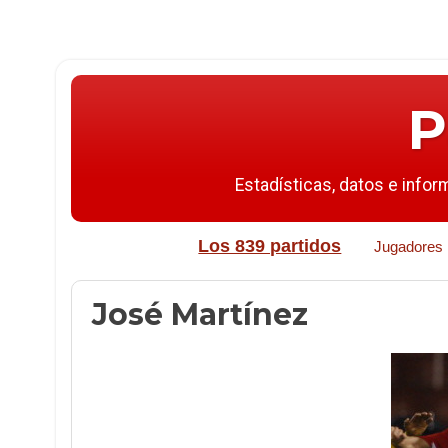
P
Estadísticas, datos e infor
Los 839 partidos
Jugadores
José Martínez