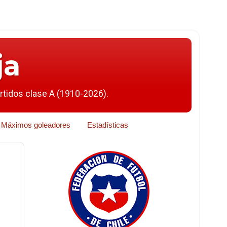
ja
artidos clase A (1910-2026).
Máximos goleadores
Estadísticas