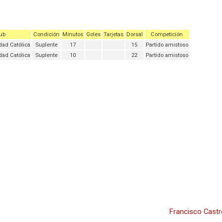
ub
Condición
Minutos
Goles
Tarjetas
Dorsal
Competición
dad Católica
Suplente
17
15
Partido amistoso
dad Católica
Suplente
10
22
Partido amistoso
Francisco Castr