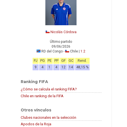
Nicolás Córdova
Último partido
09/06/2026
RD del Congo -
Chile |
1:2
PJ
PG
PE
PP
GF
GC
Rend.
9
4
1
4
12
14
48,15 %
Ranking FIFA
¿Cómo se calcula el ranking FIFA?
Chile en ranking de la FIFA
Otros vínculos
Clubes nacionales en la selección
Apodos de la Roja