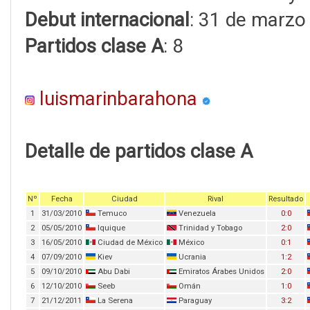
Debut internacional
: 31 de marzo
Partidos clase A
: 8
luismarinbarahona
Detalle de partidos clase A
Nº
Fecha
Ciudad
Rival
Resultado
1
31/03/2010
Temuco
Venezuela
0:0
2
05/05/2010
Iquique
Trinidad y Tobago
2:0
3
16/05/2010
Ciudad de México
México
0:1
4
07/09/2010
Kiev
Ucrania
1:2
5
09/10/2010
Abu Dabi
Emiratos Árabes Unidos
2:0
6
12/10/2010
Seeb
Omán
1:0
7
21/12/2011
La Serena
Paraguay
3:2