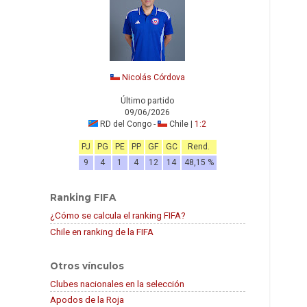
Nicolás Córdova
Último partido
09/06/2026
RD del Congo -
Chile |
1:2
PJ
PG
PE
PP
GF
GC
Rend.
9
4
1
4
12
14
48,15 %
Ranking FIFA
¿Cómo se calcula el ranking FIFA?
Chile en ranking de la FIFA
Otros vínculos
Clubes nacionales en la selección
Apodos de la Roja