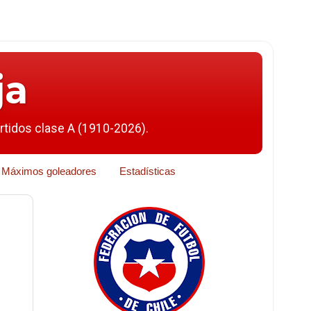
ja
artidos clase A (1910-2026).
Máximos goleadores
Estadísticas