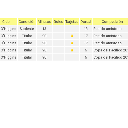
Club
Condición
Minutos
Goles
Tarjetas
Dorsal
Competición
O'Higgins
Suplente
13
13
Partido amistoso
O'Higgins
Titular
90
17
Partido amistoso
O'Higgins
Titular
90
17
Partido amistoso
O'Higgins
Titular
90
6
Copa del Pacífico 20
O'Higgins
Titular
90
6
Copa del Pacífico 20