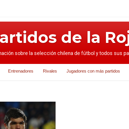
artidos de la Ro
mación sobre la selección chilena de fútbol y todos sus p
Entrenadores
Rivales
Jugadores con más partidos