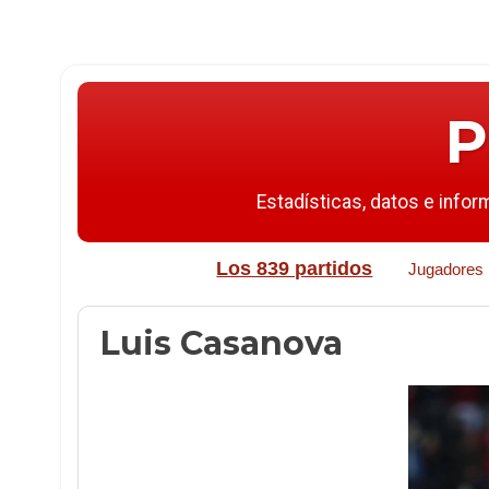
P
Estadísticas, datos e infor
Los 839 partidos
Jugadores
Luis Casanova