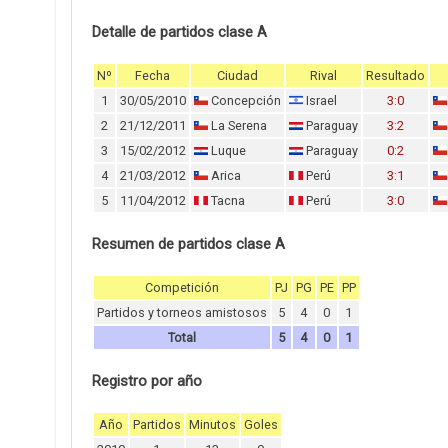
Detalle de partidos clase A
Nº
Fecha
Ciudad
Rival
Resultado
1
30/05/2010
Concepción
Israel
3:0
2
21/12/2011
La Serena
Paraguay
3:2
3
15/02/2012
Luque
Paraguay
0:2
4
21/03/2012
Arica
Perú
3:1
5
11/04/2012
Tacna
Perú
3:0
Resumen de partidos clase A
Competición
PJ
PG
PE
PP
Partidos y torneos amistosos
5
4
0
1
Total
5
4
0
1
Registro por año
Año
Partidos
Minutos
Goles