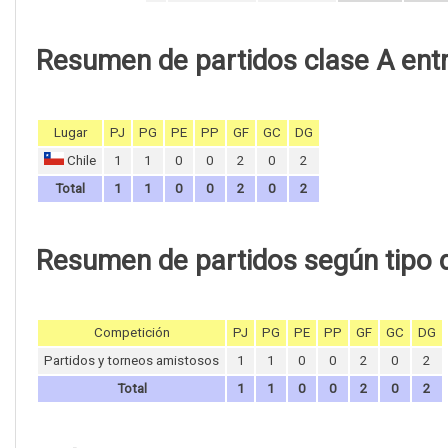
Resumen de partidos clase A entr
Lugar
PJ
PG
PE
PP
GF
GC
DG
Chile
1
1
0
0
2
0
2
Total
1
1
0
0
2
0
2
Resumen de partidos según tipo 
Competición
PJ
PG
PE
PP
GF
GC
DG
Partidos y torneos amistosos
1
1
0
0
2
0
2
Total
1
1
0
0
2
0
2