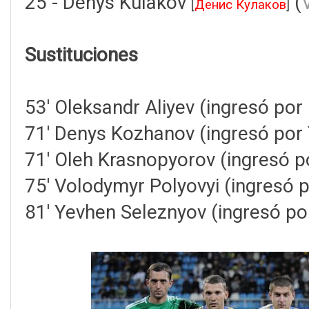
25 - Denys Kulakov
(
[
Денис Кулаков
]
Sustituciones
53' Oleksandr Aliyev (ingresó por
71' Denys Kozhanov (ingresó por
71' Oleh Krasnopyorov (ingresó p
75' Volodymyr Polyovyi (ingresó
81' Yevhen Seleznyov (ingresó po