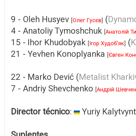
9 - Oleh Husyev
(
Dynamo
[
Олег Гусєв
]
4 - Anatoliy Tymoshchuk
[
Анатолій Т
15 - Ihor Khudobyak
(
K
[
Ігор Худоб'як
]
21 - Yevhen Konoplyanka
[
Євген Кон
22 - Marko Dević (
Metalist Kharki
7 - Andriy Shevchenko
[
Андрій Шевче
Director técnico
:
Yuriy Kalytvyn
Suplentes