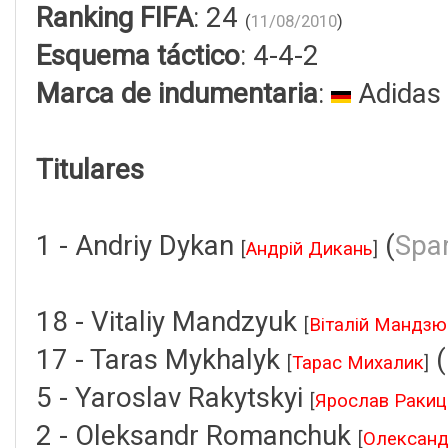
Ranking FIFA
: 24
(
11/08/2010
)
Esquema táctico
: 4-4-2
Marca de indumentaria
:
Adidas
Titulares
1 - Andriy Dykan
(
Spa
[
Андрій Дикань
]
18 - Vitaliy Mandzyuk
[
Віталій Мандзю
17 - Taras Mykhalyk
(
[
Тарас Михалик
]
5 - Yaroslav Rakytskyi
[
Ярослав Ракиц
2 - Oleksandr Romanchuk
[
Олександ