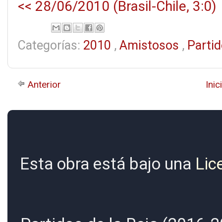
<< 28/06/2010 (Brasil-Chile, 3:0)
Categorías:
2010
,
Amistosos
,
Parti
Anterior
Inic
Esta obra está bajo una
Lic