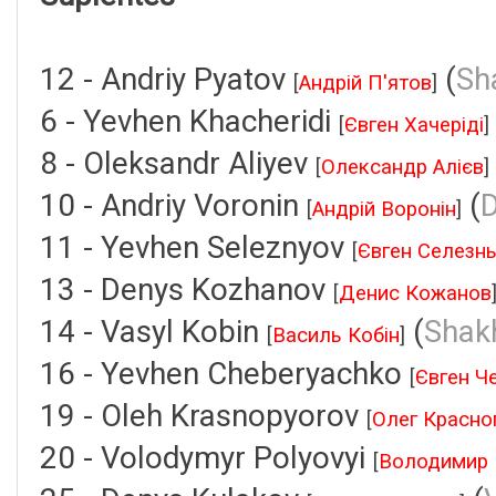
12 - Andriy Pyatov
(
Sh
[
Андрій П'ятов
]
6 - Yevhen Khacheridi
[
Євген Хачеріді
]
8 - Oleksandr Aliyev
[
Олександр Алієв
]
10 - Andriy Voronin
(
[
Андрій Воронін
]
11 - Yevhen Seleznyov
[
Євген Селезн
13 - Denys Kozhanov
[
Денис Кожанов
14 - Vasyl Kobin
(
Shak
[
Василь Кобін
]
16 - Yevhen Cheberyachko
[
Євген Ч
19 - Oleh Krasnopyorov
[
Олег Красно
20 - Volodymyr Polyovyi
[
Володимир