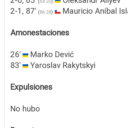
2-0, 65'
Oleksandr Aliyev
(
64:20
)
2-1, 87'
Mauricio Aníbal Isl
(
86:28
)
Amonestaciones
26'
Marko Dević
83'
Yaroslav Rakytskyi
Expulsiones
No hubo