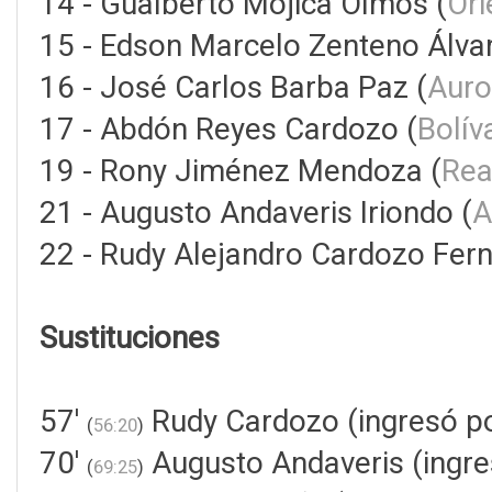
14 - Gualberto Mojica Olmos (
Ori
15 - Edson Marcelo Zenteno Álvar
16 - José Carlos Barba Paz (
Auro
17 - Abdón Reyes Cardozo (
Bolív
19 - Rony Jiménez Mendoza (
Rea
21 - Augusto Andaveris Iriondo (
A
22 - Rudy Alejandro Cardozo Fer
Sustituciones
57'
Rudy Cardozo (ingresó 
(
56:20
)
70'
Augusto Andaveris (ingres
(
69:25
)