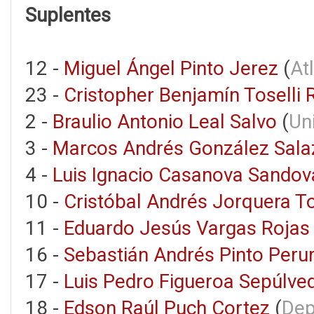
Suplentes
12 -
Miguel Ángel Pinto Jerez
(
At
23 -
Cristopher Benjamín Toselli 
2 -
Braulio Antonio Leal Salvo
(
Un
3 -
Marcos Andrés González Sala
4 -
Luis Ignacio Casanova Sandov
10 -
Cristóbal Andrés Jorquera T
11 -
Eduardo Jesús Vargas Rojas
16 -
Sebastián Andrés Pinto Peru
17 -
Luis Pedro Figueroa Sepúlve
18 -
Edson Raúl Puch Cortez
(
Dep