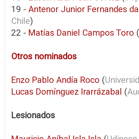
19 -
Antenor Junior Fernandes da 
Chile
)
22 -
Matías Daniel Campos Toro
Otros nominados
Enzo Pablo Andía Roco
(
Universi
Lucas Domínguez Irarrázabal
(
Aud
Lesionados
Mauricio Aníbal Isla Isla
(
Udinese,