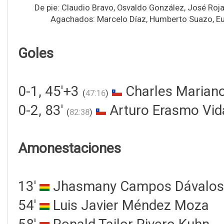
De pie: Claudio Bravo, Osvaldo González, José Roja
Agachados: Marcelo Díaz, Humberto Suazo, Eug
Goles
0-1, 45'+3
Charles Mariano
(
47:16
)
0-2, 83'
Arturo Erasmo Vid
(
82:38
)
Amonestaciones
13'
Jhasmany Campos Dávalos
54'
Luis Javier Méndez Moza