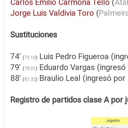
Carlos Emilio Carmona Tello
(
Ata
Jorge Luis Valdivia Toro
(
Palmeir
Sustituciones
74'
Luis Pedro Figueroa (ing
(
73:10
)
79'
Eduardo Vargas (ingresó
(
78:01
)
88'
Braulio Leal (ingresó por
(
87:32
)
Registro de partidos clase A por 
Jugador