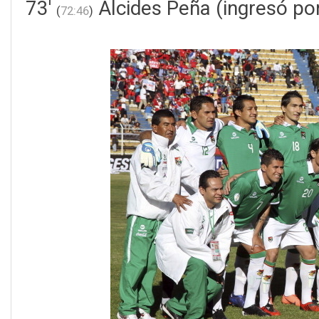
73'
Alcides Peña (ingresó po
(
72:46
)