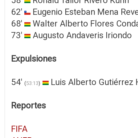
58'
Ronald Tailor Rivero Kuhn
62'
Eugenio Esteban Mena Rev
68'
Walter Alberto Flores Cond
73'
Augusto Andaveris Iriondo
Expulsiones
54'
Luis Alberto Gutiérrez 
(
53:13
)
Reportes
FIFA