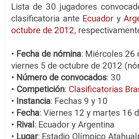
Lista de 30 jugadores convoca
clasificatoria ante
Ecuador
y
Arg
octubre de 2012
, respectivament
•
Fecha de nómina
: Miércoles 26 
viernes 5 de octubre de 2012 (nóm
•
Número de convocados
: 30
•
Competición
:
Clasificatorias Bra
•
Instancia
: Fechas 9 y 10
•
Fecha
: Viernes 12 y martes 16 
•
Rival
: Ecuador y Argentina
•
Lugar
: Estadio Olímpico Atahual