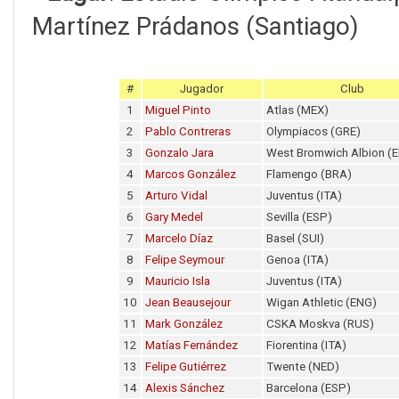
Martínez Prádanos (Santiago)
#
Jugador
Club
1
Miguel Pinto
Atlas (MEX)
2
Pablo Contreras
Olympiacos (GRE)
3
Gonzalo Jara
West Bromwich Albion (
4
Marcos González
Flamengo (BRA)
5
Arturo Vidal
Juventus (ITA)
6
Gary Medel
Sevilla (ESP)
7
Marcelo Díaz
Basel (SUI)
8
Felipe Seymour
Genoa (ITA)
9
Mauricio Isla
Juventus (ITA)
10
Jean Beausejour
Wigan Athletic (ENG)
11
Mark González
CSKA Moskva (RUS)
12
Matías Fernández
Fiorentina (ITA)
13
Felipe Gutiérrez
Twente (NED)
14
Alexis Sánchez
Barcelona (ESP)