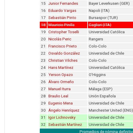
15
Junior Fernandes
Bayer Leverkusen (GER)
16
Eduardo Vargas
Napoli (ITA)
17
Sebastián Pinto
Bursaspor (TUR)
18
Mauricio Pinilla
Cagliari (ITA)
19
Cristopher Toselli
Universidad Católica
20
Nicolás Peric
Rangers
21
Francisco Prieto
Colo-Colo
22
Osvaldo González
Universidad de Chile
23
Christian Vilches
Colo-Colo
24
Hans Martínez
Universidad Católica
25
Yerson Opazo
O'Higgins
26
Álvaro Ormeño
Colo-Colo
27
Manuel Iturra
Málaga (ESP)
28
Braulio Leal
Unión Española
29
Eugenio Mena
Universidad de Chile
30
Ángelo Henríquez
Manchester United (ENG)
31
Igor Lichnovsky
Universidad de Chile
32
Sebastián Martínez
Universidad de Chile
Promedios de nómina definitiv