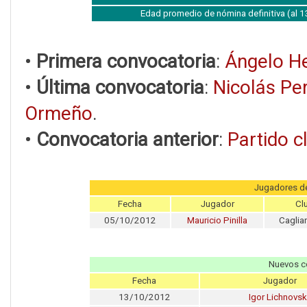
Edad promedio de nómina definitiva (al
•
Primera convocatoria
:
Ángelo H
•
Última convocatoria
:
Nicolás Per
Ormeño
.
•
Convocatoria anterior
:
Partido c
Jugadores d
Fecha
Jugador
Cl
05/10/2012
Mauricio Pinilla
Cagliar
Nuevos c
Fecha
Jugador
13/10/2012
Igor Lichnovsk