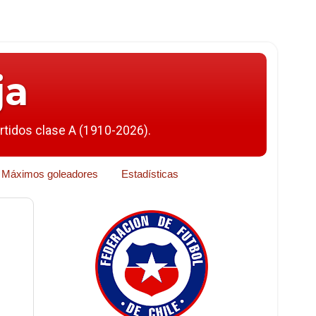
ja
artidos clase A (1910-2026).
Máximos goleadores
Estadísticas