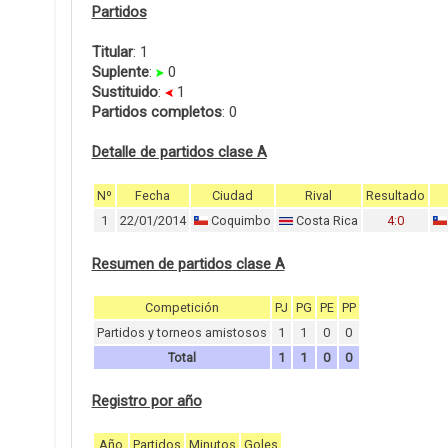
Partidos
Titular
: 1
Suplente
:
0
Sustituido
:
1
Partidos completos
: 0
Detalle de partidos clase A
Nº
Fecha
Ciudad
Rival
Resultado
1
22/01/2014
Coquimbo
Costa Rica
4:0
Resumen de partidos clase A
Competición
PJ
PG
PE
PP
Partidos y torneos amistosos
1
1
0
0
Total
1
1
0
0
Registro por año
Año
Partidos
Minutos
Goles