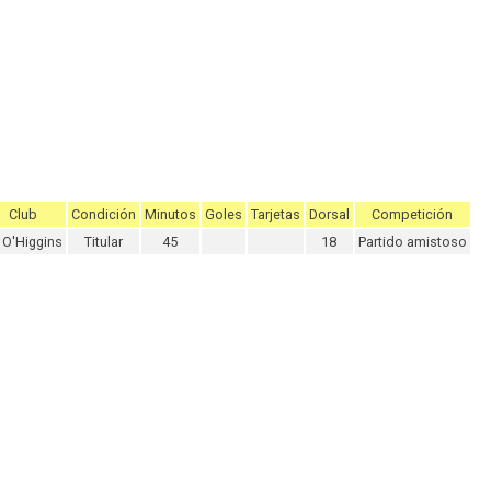
Club
Condición
Minutos
Goles
Tarjetas
Dorsal
Competición
O'Higgins
Titular
45
18
Partido amistoso