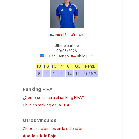
Nicolás Córdova
Último partido
09/06/2026
RD del Congo -
Chile |
1:2
PJ
PG
PE
PP
GF
GC
Rend.
9
4
1
4
12
14
48,15 %
Ranking FIFA
¿Cómo se calcula el ranking FIFA?
Chile en ranking de la FIFA
Otros vínculos
Clubes nacionales en la selección
Apodos de la Roja