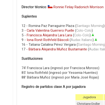
Director técnico
:
Ronnie Finlay Radonich Morrison
Suplentes
12 - Romina Paz Parraguirre Plaza (
Santiago Morning
)
3 -
Carla Valentina Guerrero Puelle
(
Colo-Colo
)
5 -
Francisca Alejandra Lara Lara
(
Colo-Colo
)
9 -
Iona Ronit Rothfeld Báscoli
(
Audax Italiano
)
16 - Tatiana Catalina Pérez Vergara (
Santiago Morning
17 -
Bárbara Alejandra Muñoz Bustamante
(
Audax Ital
Sustituciones
74' Francisca Lara (ingresó por Francisca Moroso)
85' Iona Rothfeld (ingresó por Yessenia Huenteo)
88' Bárbara Muñoz (ingresó por María José Rojas)
Registro de partidos clase A por jugadora
Jugadora
Christiane Endler