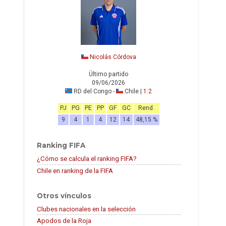
Nicolás Córdova
Último partido
09/06/2026
RD del Congo -
Chile |
1:2
PJ
PG
PE
PP
GF
GC
Rend.
9
4
1
4
12
14
48,15 %
Ranking FIFA
¿Cómo se calcula el ranking FIFA?
Chile en ranking de la FIFA
Otros vínculos
Clubes nacionales en la selección
Apodos de la Roja