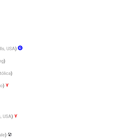
lls, USA
)
ng
)
tólica
)
lo
)
, USA
)
ile
)