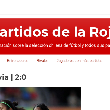
artidos de la Ro
mación sobre la selección chilena de fútbol y todos sus p
Entrenadores
Rivales
Jugadores con más partidos
ia | 2:0