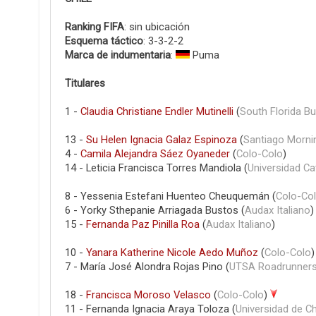
Ranking FIFA
: sin ubicación
Esquema táctico
: 3-3-2-2
Marca de indumentaria
:
Puma
Titulares
1 -
Claudia Christiane Endler Mutinelli
(
South Florida Bu
13 -
Su Helen Ignacia Galaz Espinoza
(
Santiago Morni
4 -
Camila Alejandra Sáez Oyaneder
(
Colo-Colo
)
14 - Leticia Francisca Torres Mandiola (
Universidad Ca
8 - Yessenia Estefani Huenteo Cheuquemán (
Colo-Co
6 - Yorky Sthepanie Arriagada Bustos (
Audax Italiano
)
15 -
Fernanda Paz Pinilla Roa
(
Audax Italiano
)
10 -
Yanara Katherine Nicole Aedo Muñoz
(
Colo-Colo
)
7 - María José Alondra Rojas Pino (
UTSA Roadrunners
18 -
Francisca Moroso Velasco
(
Colo-Colo
)
11 - Fernanda Ignacia Araya Toloza (
Universidad de Ch