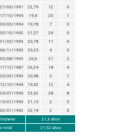
27/05/1991
22,79
12
0
17/10/1994
19,4
20
1
30/05/1994
19,78
7
0
30/10/1992
21,37
24
0
31/05/1993
20,78
11
0
06/11/1993
20,35
4
0
05/08/1993
20,6
27
2
17/12/1987
26,24
18
4
20/03/1993
20,98
3
1
12/10/1994
19,42
12
4
29/07/1990
23,62
28
8
19/01/1993
21,15
2
0
02/01/1992
22,19
2
0
itulares
21,3 años
o total
21,52 años