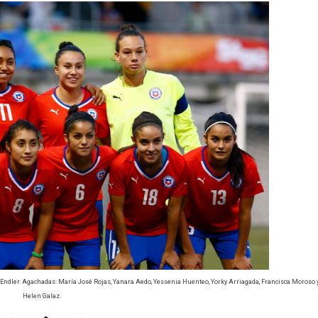
ne Endler. Agachadas: María José Rojas, Yanara Aedo, Yessenia Huenteo, Yorky Arriagada, Francisca Moroso 
Helen Galaz.