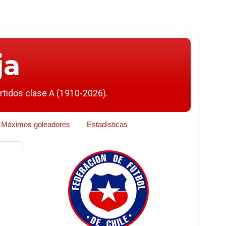
ja
artidos clase A (1910-2026).
Máximos goleadores
Estadísticas