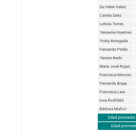
Su Helen Galaz
Camila Sáez
Leticia Torres
Yessenia Huenteo
Yorky Arriagada
Fernanda Pinilla
Yanara Aedo
María José Rojas
Francisca Moroso
Fernanda Araya
Francisca Lara
Iona Rothfeld
Bárbara Muñoz
Edad promedio t
Edad promedi