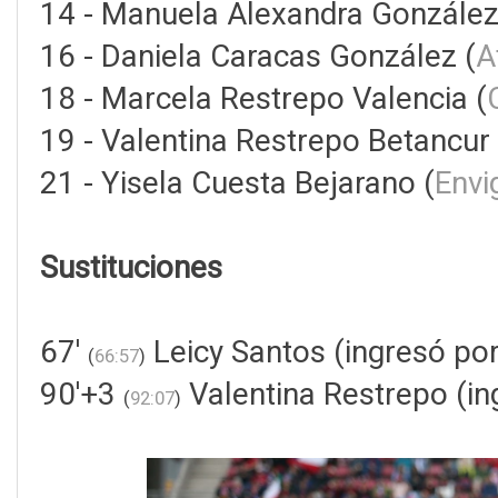
14 - Manuela Alexandra Gonzále
16 - Daniela Caracas González (
A
18 - Marcela Restrepo Valencia (
19 - Valentina Restrepo Betancur 
21 - Yisela Cuesta Bejarano (
Envi
Sustituciones
67'
Leicy Santos (ingresó por
(
66:57
)
90'+3
Valentina Restrepo (in
(
92:07
)