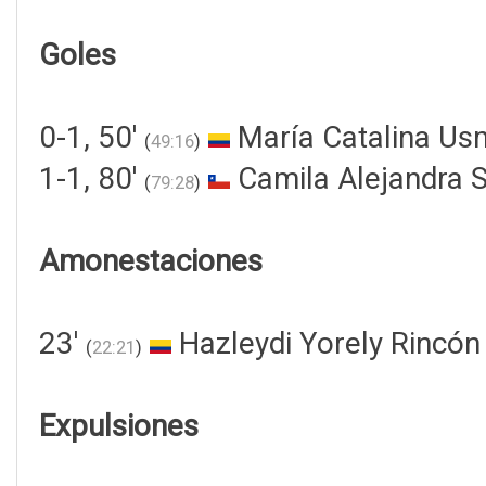
Goles
0-1, 50'
María Catalina Us
(
49:16
)
1-1, 80'
Camila Alejandra 
(
79:28
)
Amonestaciones
23'
Hazleydi Yorely Rincón
(
22:21
)
Expulsiones