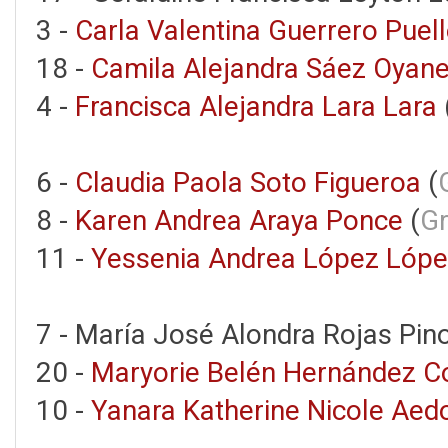
3 -
Carla Valentina Guerrero Puel
18 -
Camila Alejandra Sáez Oyan
4 -
Francisca Alejandra Lara Lara
6 -
Claudia Paola Soto Figueroa
(
8 -
Karen Andrea Araya Ponce
(
G
11 -
Yessenia Andrea López Lóp
7 - María José Alondra Rojas Pino
20 -
Maryorie Belén Hernández C
10 -
Yanara Katherine Nicole Ae