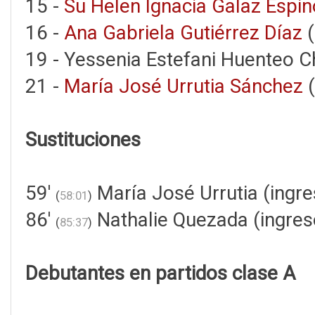
15 -
Su Helen Ignacia Galaz Espi
16 -
Ana Gabriela Gutiérrez Díaz
(
19 - Yessenia Estefani Huenteo 
21 -
María José Urrutia Sánchez
(
Sustituciones
59'
María José Urrutia (ingr
(
58:01
)
86'
Nathalie Quezada (ingres
(
85:37
)
Debutantes en partidos clase A