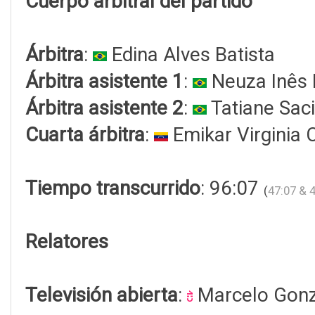
Cuerpo arbitral del partido
Árbitra
:
Edina Alves Batista
Árbitra asistente 1
:
Neuza Inês 
Árbitra asistente 2
:
Tatiane Sac
Cuarta árbitra
:
Emikar Virginia 
Tiempo transcurrido
: 96:07
(
47:07 & 
Relatores
Televisión abierta
:
Marcelo Gonz