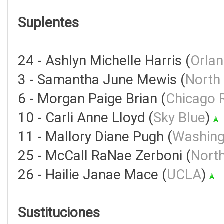
Suplentes
24 - Ashlyn Michelle Harris (
Orlan
3 - Samantha June Mewis (
North
6 - Morgan Paige Brian (
Chicago 
10 - Carli Anne Lloyd (
Sky Blue
)
11 - Mallory Diane Pugh (
Washingt
25 - McCall RaNae Zerboni (
North
26 - Hailie Janae Mace (
UCLA
)
Sustituciones