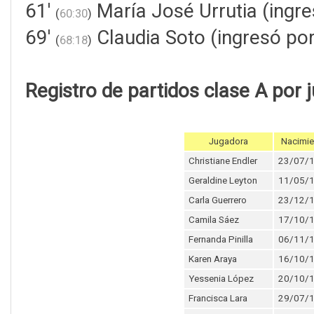
61'
María José Urrutia (ingr
(
60:30
)
69'
Claudia Soto (ingresó po
(
68:18
)
Registro de partidos clase A por 
Jugadora
Nacimie
Christiane Endler
23/07/
Geraldine Leyton
11/05/
Carla Guerrero
23/12/
Camila Sáez
17/10/
Fernanda Pinilla
06/11/
Karen Araya
16/10/
Yessenia López
20/10/
Francisca Lara
29/07/