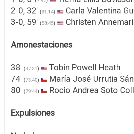
(
7:47
)
2-0, 32'
Carla Valentina Gu
(
31:14
)
3-0, 59'
Christen Annemari
(
58:45
)
Amonestaciones
38'
Tobin Powell Heath
(
37:31
)
74'
María José Urrutia Sá
(
73:40
)
80'
Rocío Andrea Soto Col
(
79:44
)
Expulsiones