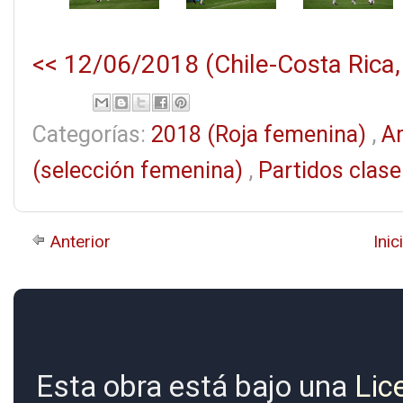
<< 12/06/2018 (Chile-Costa Rica,
Categorías:
2018 (Roja femenina)
,
A
(selección femenina)
,
Partidos clas
Anterior
Inic
Esta obra está bajo una
Lic