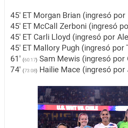
45' ET Morgan Brian (ingresó por
45' ET McCall Zerboni (ingresó p
45' ET Carli Lloyd (ingresó por A
45' ET Mallory Pugh (ingresó por
61'
Sam Mewis (ingresó por 
(
60:17
)
74'
Hailie Mace (ingresó por J
(
73:08
)