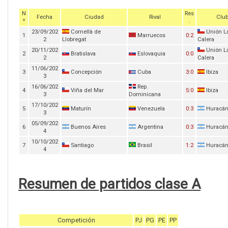
N
Res
Fecha
Ciudad
Rival
Clu
º
.
23/09/202
Cornellà de
Unión L
1
Marruecos
0:2
2
Llobregat
Calera
20/11/202
Unión L
2
Bratislava
Eslovaquia
0:0
2
Calera
11/06/202
3
Concepción
Cuba
3:0
Ibiza
3
16/06/202
Rep.
4
Viña del Mar
5:0
Ibiza
3
Dominicana
17/10/202
5
Maturín
Venezuela
0:3
Huracá
3
05/09/202
6
Buenos Aires
Argentina
0:3
Huracá
4
10/10/202
7
Santiago
Brasil
1:2
Huracá
4
Resumen de partidos clase A
Competición
PJ
PG
PE
PP